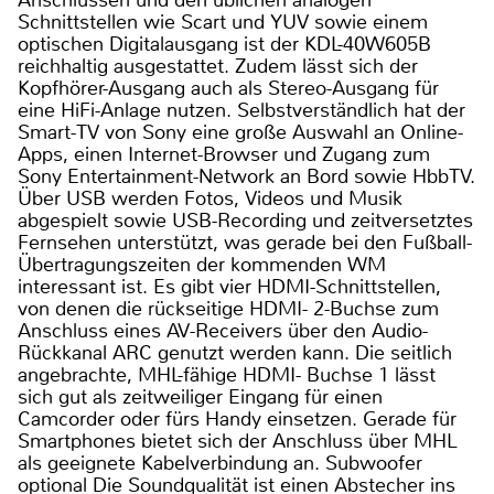
Schnittstellen wie Scart und YUV sowie einem
optischen Digitalausgang ist der KDL-40W605B
reichhaltig ausgestattet. Zudem lässt sich der
Kopfhörer-Ausgang auch als Stereo-Ausgang für
eine HiFi-Anlage nutzen. Selbstverständlich hat der
Smart-TV von Sony eine große Auswahl an Online-
Apps, einen Internet-Browser und Zugang zum
Sony Entertainment-Network an Bord sowie HbbTV.
Über USB werden Fotos, Videos und Musik
abgespielt sowie USB-Recording und zeitversetztes
Fernsehen unterstützt, was gerade bei den Fußball-
Übertragungszeiten der kommenden WM
interessant ist. Es gibt vier HDMI-Schnittstellen,
von denen die rückseitige HDMI- 2-Buchse zum
Anschluss eines AV-Receivers über den Audio-
Rückkanal ARC genutzt werden kann. Die seitlich
angebrachte, MHL-fähige HDMI- Buchse 1 lässt
sich gut als zeitweiliger Eingang für einen
Camcorder oder fürs Handy einsetzen. Gerade für
Smartphones bietet sich der Anschluss über MHL
als geeignete Kabelverbindung an. Subwoofer
optional Die Soundqualität ist einen Abstecher ins