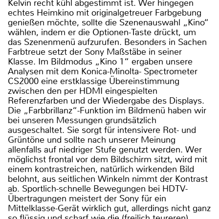
Kelvin recht kühl abgestimmt ist. Wer hingegen
echtes Heimkino mit originalgetreuer Farbgebung
genießen möchte, sollte die Szenenauswahl „Kino“
wählen, indem er die Optionen-Taste drückt, um
das Szenenmenü aufzurufen. Besonders in Sachen
Farbtreue setzt der Sony Maßstäbe in seiner
Klasse. Im Bildmodus „Kino 1“ ergaben unsere
Analysen mit dem Konica-Minolta- Spectrometer
CS2000 eine erstklassige Übereinstimmung
zwischen den per HDMI eingespielten
Referenzfarben und der Wiedergabe des Displays.
Die „Farbbrillanz“-Funktion im Bildmenü haben wir
bei unseren Messungen grundsätzlich
ausgeschaltet. Sie sorgt für intensivere Rot- und
Grüntöne und sollte nach unserer Meinung
allenfalls auf niedriger Stufe genutzt werden. Wer
möglichst frontal vor dem Bildschirm sitzt, wird mit
einem kontrastreichen, natürlich wirkenden Bild
belohnt, aus seitlichen Winkeln nimmt der Kontrast
ab. Sportlich-schnelle Bewegungen bei HDTV-
Übertragungen meistert der Sony für ein
Mittelklasse-Gerät wirklich gut, allerdings nicht ganz
so flüssig und scharf wie die (freilich teureren)