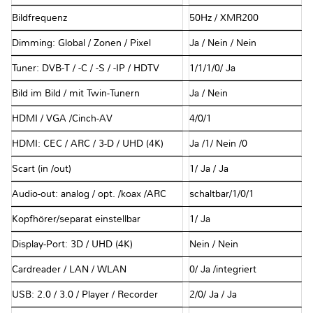
Bildfrequenz
50Hz / XMR200
Dimming: Global / Zonen / Pixel
Ja / Nein / Nein
Tuner: DVB-T / -C / -S / -IP / HDTV
1/1/1/0/ Ja
Bild im Bild / mit Twin-Tunern
Ja / Nein
HDMI / VGA /Cinch-AV
4/0/1
HDMI: CEC / ARC / 3-D / UHD (4K)
Ja /1/ Nein /0
Scart (in /out)
1/ Ja / Ja
Audio-out: analog / opt. /koax /ARC
schaltbar/1/0/1
Kopfhörer/separat einstellbar
1/ Ja
Display-Port: 3D / UHD (4K)
Nein / Nein
Cardreader / LAN / WLAN
0/ Ja /integriert
USB: 2.0 / 3.0 / Player / Recorder
2/0/ Ja / Ja