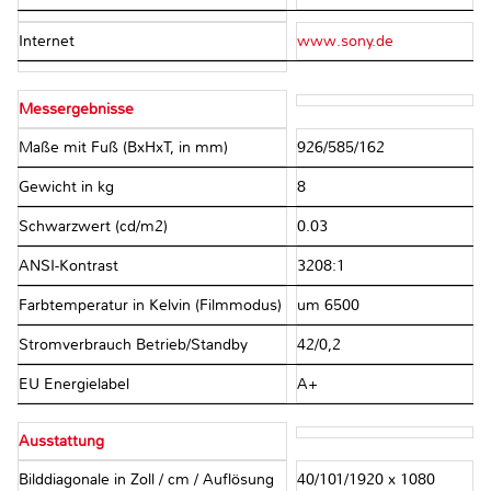
Internet
www.sony.de
Messergebnisse
Maße mit Fuß (BxHxT, in mm)
926/585/162
Gewicht in kg
8
Schwarzwert (cd/m2)
0.03
ANSI-Kontrast
3208:1
Farbtemperatur in Kelvin (Filmmodus)
um 6500
Stromverbrauch Betrieb/Standby
42/0,2
EU Energielabel
A+
Ausstattung
Bilddiagonale in Zoll / cm / Auflösung
40/101/1920 x 1080