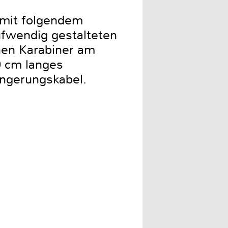
d mit folgendem
aufwendig gestalteten
inen Karabiner am
0 cm langes
ängerungskabel.