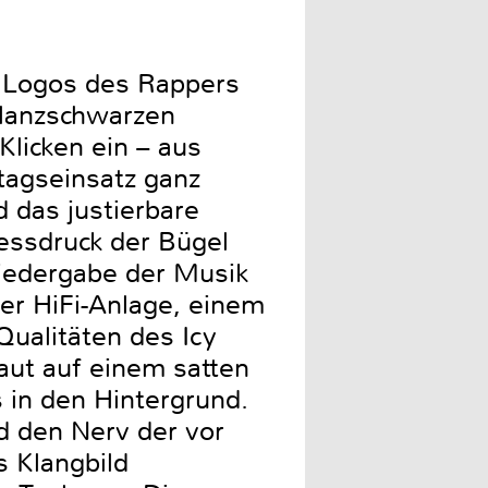
e Logos des Rappers
glanzschwarzen
Klicken ein – aus
tagseinsatz ganz
 das justierbare
essdruck der Bügel
 Wiedergabe der Musik
r HiFi-Anlage, einem
ualitäten des Icy
aut auf einem satten
 in den Hintergrund.
d den Nerv der vor
s Klangbild