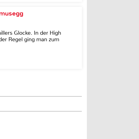
d musegg
illers Glocke. In der High
In der Regel ging man zum