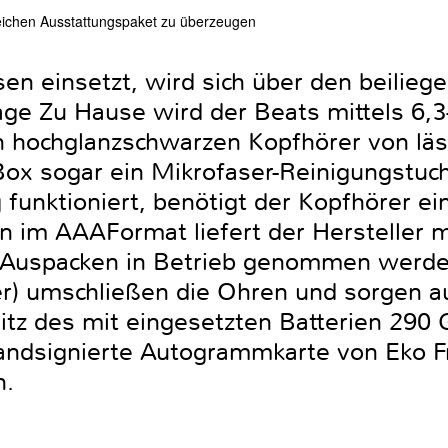
eichen Ausstattungspaket zu überzeugen
en einsetzt, wird sich über den beilie
lage Zu Hause wird der Beats mittels 6
 hochglanzschwarzen Kopfhörer von läs
y Box sogar ein Mikrofaser-Reinigungstuc
funktioniert, benötigt der Kopfhörer e
n im AAAFormat liefert der Hersteller m
 Auspacken in Betrieb genommen werden
er) umschließen die Ohren und sorgen a
itz des mit eingesetzten Batterien 29
andsignierte Autogrammkarte von Eko F
n.