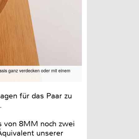
assis ganz verdecken oder mit einem
Die Standfüße sind aufwen
lagen für das Paar zu
.
els von 8MM noch zwei
Äquivalent unserer