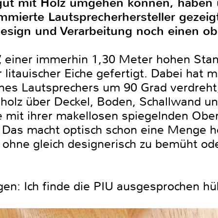
 gut mit Holz umgehen können, haben 
mmierte Lautsprecherhersteller gezei
Design und Verarbeitung noch einen ob
 einer immerhin 1,30 Meter hohen Stand
 litauischer Eiche gefertigt. Dabei hat
nes Lautsprechers um 90 Grad verdreht
holz über Deckel, Boden, Schallwand un
e mit ihrer makellosen spiegelnden Obe
 Das macht optisch schon eine Menge he
 ohne gleich designerisch zu bemüht od
gen: Ich finde die PIU ausgesprochen hü