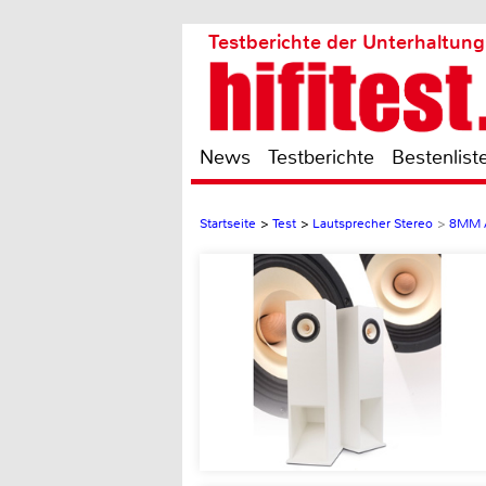
Testberichte der Unterhaltung
News
Testberichte
Bestenlist
Startseite
>
Test
>
Lautsprecher Stereo
>
8MM A