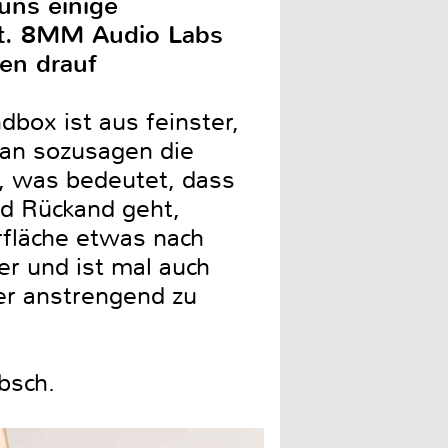
uns einige
gt. 8MM Audio Labs
en drauf
box ist aus feinster,
 man sozusagen die
, was bedeutet, dass
d Rückand geht,
rfläche etwas nach
r und ist mal auch
er anstrengend zu
bsch.