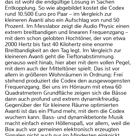
das ist wohl die endgültige Lösung in Sachen
Entkopplung. So wie abgebildet kostet die Codex
rund 10.500 Euro pro Paar – im Vergleich zur
kleineren Avanti also ein Aufschlag von rund 50
Prozent. Im Messlabor zeigt die Audio Physic einen
extrem breitbandigen und linearen Frequenzgang –
mit dem schon gelobten Hochtöner, der von etwa
2000 Hertz bis fast 40 Kilohertz eine enorme
Breitbandigkeit an den Tag legt. Im Vergleich zur
kleineren Avanti geht die Tieftonabstimmung
genauso weit hinab, hier aber mit dem vollen Pegel,
mit dem auch der Mitteltöner spielt. Das ist vor
allem in größeren Wohnräumen in Ordnung: Frei
stehend produziert die Codex den ausgewogensten
Frequenzgang. Bei uns im Hörraum mit etwa 60
Quadratmetern Grundfläche zeigen sich die Bässe
dann auch profund und extrem dynamikfreudig.
Gegenüber der für kleinere Räume optimierten
Avanti ist das ein Pfund mehr, mit dem die Codex
wuchern kann. Bass- und dynamikbetonte Musik
macht einfach einen Höllenspaß, vor allem, weil die
Box auch vor gemeinen elektronisch erzeugten
Signalen nicht auch nur im Mindesten einknickt,