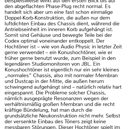
beispielsweise wirkt auf den ersten Blick bis auf
den abgeflachten Phase-Plug recht normal. Es
handelt sich aber um eine fast schon einmalige
Doppel-Korb-Konstruktion, die außen nur dem
luftdichten Einbau des Chassis dient, während die
Antriebseinheit im inneren Korb aufgehängt ist.
Somit sind Gehäuse und bewegte Teile bei der
Codex optimal voneinander entkoppelt. Der
Hochtöner ist – wie von Audio Physic in letzter Zeit
gerne verwendet – ein Konushochtöner, wie er
früher gerne benutzt wurde, zum Beispiel in den
legendären Studiomonitoren von JBL. Ein
Konushochtöner ist eigentlich nur ein sehr kleines
„normales“ Chassis, also mit normaler Membran
und Dustcap in der Mitte, die außen herum
schwingend aufgehängt sind – natürlich relativ hart
eingespannt. Die Probleme solcher Chassis,
nämlich ausgeprägte Resonanzen wegen der
verhältnismäßig großen Membran und die recht
kräftige Bündelung, hat man durch die
grundsätzliche Neukonstruktion nicht mehr. Selbst
der versenkte Einbau des Töners zeigt keine
messbaren Störungen. Dieser Hochtöner spielt im