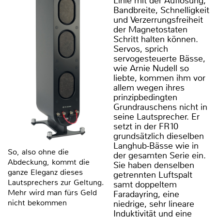
Linie mit der Auflösung,
Bandbreite, Schnelligkeit
und Verzerrungsfreiheit
der Magnetostaten
Schritt halten können.
Servos, sprich
servogesteuerte Bässe,
wie Arnie Nudell so
liebte, kommen ihm vor
allem wegen ihres
prinzipbedingten
Grundrauschens nicht in
seine Lautsprecher. Er
setzt in der FR10
grundsätzlich dieselben
Langhub-Bässe wie in
So, also ohne die
der gesamten Serie ein.
Abdeckung, kommt die
Sie haben denselben
ganze Eleganz dieses
getrennten Luftspalt
Lautsprechers zur Geltung.
samt doppeltem
Mehr wird man fürs Geld
Faradayring, eine
nicht bekommen
niedrige, sehr lineare
Induktivität und eine