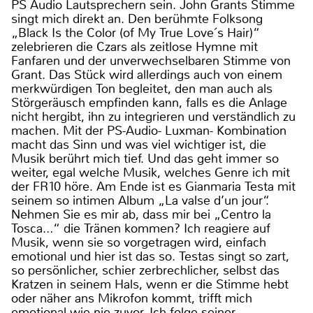
PS Audio Lautsprechern sein. John Grants Stimme
singt mich direkt an. Den berühmte Folksong
„Black Is the Color (of My True Love´s Hair)“
zelebrieren die Czars als zeitlose Hymne mit
Fanfaren und der unverwechselbaren Stimme von
Grant. Das Stück wird allerdings auch von einem
merkwürdigen Ton begleitet, den man auch als
Störgeräusch empfinden kann, falls es die Anlage
nicht hergibt, ihn zu integrieren und verständlich zu
machen. Mit der PS-Audio- Luxman- Kombination
macht das Sinn und was viel wichtiger ist, die
Musik berührt mich tief. Und das geht immer so
weiter, egal welche Musik, welches Genre ich mit
der FR10 höre. Am Ende ist es Gianmaria Testa mit
seinem so intimen Album „La valse d’un jour“.
Nehmen Sie es mir ab, dass mir bei „Centro la
Tosca…“ die Tränen kommen? Ich reagiere auf
Musik, wenn sie so vorgetragen wird, einfach
emotional und hier ist das so. Testas singt so zart,
so persönlicher, schier zerbrechlicher, selbst das
Kratzen in seinem Hals, wenn er die Stimme hebt
oder näher ans Mikrofon kommt, trifft mich
emotional wie nie zuvor. Ich folge seiner