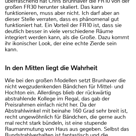
überraschend hat Chris Brunhaver die FR10 von der
großen FR30 herunter skaliert. Das kann
funktionieren, muss aber nicht. Ich darf aber an
dieser Stelle verraten, dass es phänomenal gut
funktioniert hat. Ein Vorteil der FR10 ist, dass sie
deutlich besser in viele verschiedene Räume
integriert werden kann, als die Große. Dazu kommt
ihr ikonischer Look, der eine echte Zierde sein
kann.
In den Mitten liegt die Wahrheit
Wie bei den großen Modellen setzt Brunhaver die
nicht wegzudenkenden Bändchen für Mittel- und
Hochton ein. Allerdings blieb der rückwärtig
abstrahlende Kollege im Regal, das gab der
Preisrahmen einfach nicht her. Da der
Abstrahlwinkel mit beinahe 160 Grad sehr breit ist,
recht ungewöhnlich für Bändchen, die gerne auch
mal recht stark bündeln, ist eine stupende
Raumanmutung von Haus aus gegeben. Selbst das
Rundstrahlverhalten ist fantastisch und die