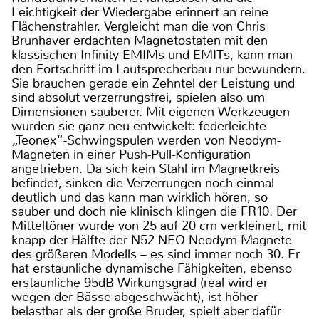
Leichtigkeit der Wiedergabe erinnert an reine
Flächenstrahler. Vergleicht man die von Chris
Brunhaver erdachten Magnetostaten mit den
klassischen Infinity EMIMs und EMITs, kann man
den Fortschritt im Lautsprecherbau nur bewundern.
Sie brauchen gerade ein Zehntel der Leistung und
sind absolut verzerrungsfrei, spielen also um
Dimensionen sauberer. Mit eigenen Werkzeugen
wurden sie ganz neu entwickelt: federleichte
„Teonex“-Schwingspulen werden von Neodym-
Magneten in einer Push-Pull-Konfiguration
angetrieben. Da sich kein Stahl im Magnetkreis
befindet, sinken die Verzerrungen noch einmal
deutlich und das kann man wirklich hören, so
sauber und doch nie klinisch klingen die FR10. Der
Mitteltöner wurde von 25 auf 20 cm verkleinert, mit
knapp der Hälfte der N52 NEO Neodym-Magnete
des größeren Modells – es sind immer noch 30. Er
hat erstaunliche dynamische Fähigkeiten, ebenso
erstaunliche 95dB Wirkungsgrad (real wird er
wegen der Bässe abgeschwächt), ist höher
belastbar als der große Bruder, spielt aber dafür