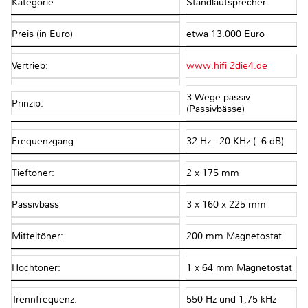
Kategorie
Standlautsprecher
Preis (in Euro)
etwa 13.000 Euro
Vertrieb:
www.hifi 2die4.de
3-Wege passiv
Prinzip:
(Passivbässe)
Frequenzgang:
32 Hz - 20 KHz (- 6 dB)
Tieftöner:
2 x 175 mm
Passivbass
3 x 160 x 225 mm
Mitteltöner:
200 mm Magnetostat
Hochtöner:
1 x 64 mm Magnetostat
Trennfrequenz:
550 Hz und 1,75 kHz