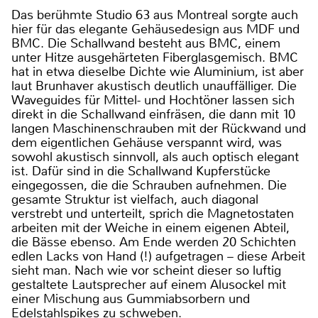
Das berühmte Studio 63 aus Montreal sorgte auch
hier für das elegante Gehäusedesign aus MDF und
BMC. Die Schallwand besteht aus BMC, einem
unter Hitze ausgehärteten Fiberglasgemisch. BMC
hat in etwa dieselbe Dichte wie Aluminium, ist aber
laut Brunhaver akustisch deutlich unauffälliger. Die
Waveguides für Mittel- und Hochtöner lassen sich
direkt in die Schallwand einfräsen, die dann mit 10
langen Maschinenschrauben mit der Rückwand und
dem eigentlichen Gehäuse verspannt wird, was
sowohl akustisch sinnvoll, als auch optisch elegant
ist. Dafür sind in die Schallwand Kupferstücke
eingegossen, die die Schrauben aufnehmen. Die
gesamte Struktur ist vielfach, auch diagonal
verstrebt und unterteilt, sprich die Magnetostaten
arbeiten mit der Weiche in einem eigenen Abteil,
die Bässe ebenso. Am Ende werden 20 Schichten
edlen Lacks von Hand (!) aufgetragen – diese Arbeit
sieht man. Nach wie vor scheint dieser so luftig
gestaltete Lautsprecher auf einem Alusockel mit
einer Mischung aus Gummiabsorbern und
Edelstahlspikes zu schweben.