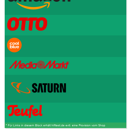
* Für Links in diesem Block erhält hifitest.de evtl. eine Provision vom Shop