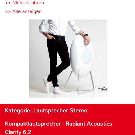
>> Mehr erfahren
>> Alle anzeigen
Kategorie: Lautsprecher Stereo
Kompaktlautsprecher · Radiant Acoustics
Clarity 6.2