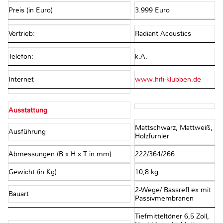
Preis (in Euro)
3.999 Euro
Vertrieb:
Radiant Acoustics
Telefon:
k.A.
Internet
www.hifi-klubben.de
Ausstattung
Mattschwarz, Mattweiß,
Ausführung
Holzfurnier
Abmessungen (B x H x T in mm)
222/364/266
Gewicht (in Kg)
10,8 kg
2-Wege/ Bassrefl ex mit
Bauart
Passivmembranen
Tiefmitteltöner 6,5 Zoll,