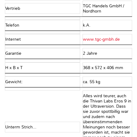
TGC Handels GmbH /
Vertrieb
Nordhorn
Telefon
k.A.
Internet
www.tgc-gmbh.de
Garantie
2 Jahre
H x B x T
368 x 572 x 406 mm
Gewicht:
ca. 55 kg
Alles wird teurer, auch
die Thivan Labs Eros 9 in
der Ultraversion. Dass
sie zuvor spottbillig war
und zudem nach
übereinstimmenden
Unterm Strich...
Meinungen noch besser
geworden ist, macht sie