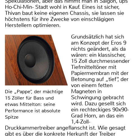
Spekulationen, aber das nimmt man in Saigon, ups
Ho-Chi-Min- Stadt wohl in Kauf. Eines ist sicher,
Thivan baut keine eigenen Chassis, sie lassen sie
höchstens für ihre Zwecke von einschlägigen
Herstellern optimieren.
Grundsätzlich hat sich
am Konzept der Eros 9
nichts geändert, als da
wären: ein klassischer,
15 Zoll durchmessender
Tiefmitteltöner mit
Papiermembran mit der
Betonung auf „tief“, der
von einem fetten
Magneten in
Die „Pappe“, der mächtige
Schwingung gebracht
15 Zöller für Bass und
wird. Dazu gesellt sich
etwas Mittelton: seine
ein rechteckiges 90x90-
Performance ist absolute
Grad Horn, an das ein
Spitze
1,4-Zoll-
Druckkammertreiber angeflanscht ist. Wie gesagt
gibt es über die konkrete Herkunft der Treiber