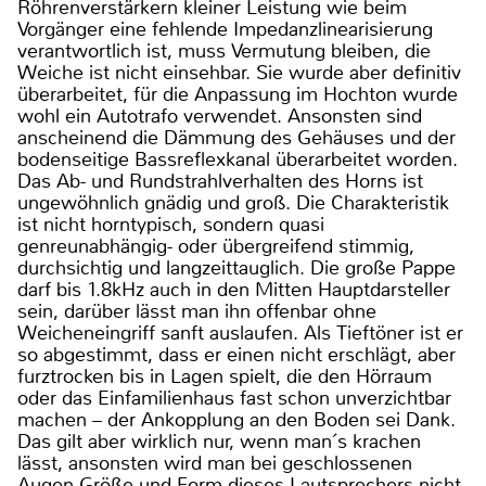
Röhrenverstärkern kleiner Leistung wie beim
Vorgänger eine fehlende Impedanzlinearisierung
verantwortlich ist, muss Vermutung bleiben, die
Weiche ist nicht einsehbar. Sie wurde aber definitiv
überarbeitet, für die Anpassung im Hochton wurde
wohl ein Autotrafo verwendet. Ansonsten sind
anscheinend die Dämmung des Gehäuses und der
bodenseitige Bassreflexkanal überarbeitet worden.
Das Ab- und Rundstrahlverhalten des Horns ist
ungewöhnlich gnädig und groß. Die Charakteristik
ist nicht horntypisch, sondern quasi
genreunabhängig- oder übergreifend stimmig,
durchsichtig und langzeittauglich. Die große Pappe
darf bis 1.8kHz auch in den Mitten Hauptdarsteller
sein, darüber lässt man ihn offenbar ohne
Weicheneingriff sanft auslaufen. Als Tieftöner ist er
so abgestimmt, dass er einen nicht erschlägt, aber
furztrocken bis in Lagen spielt, die den Hörraum
oder das Einfamilienhaus fast schon unverzichtbar
machen – der Ankopplung an den Boden sei Dank.
Das gilt aber wirklich nur, wenn man´s krachen
lässt, ansonsten wird man bei geschlossenen
Augen Größe und Form dieses Lautsprechers nicht