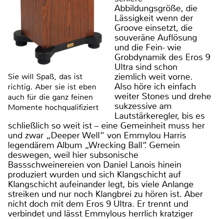
Abbildungsgröße, die
Lässigkeit wenn der
Groove einsetzt, die
souveräne Auflösung
und die Fein- wie
Grobdynamik des Eros 9
Ultra sind schon
ziemlich weit vorne.
Sie will Spaß, das ist
Also höre ich einfach
richtig. Aber sie ist eben
weiter Stones und drehe
auch für die ganz feinen
sukzessive am
Momente hochqualifiziert
Lautstärkeregler, bis es
schließlich so weit ist – eine Gemeinheit muss her
und zwar „Deeper Well“ von Emmylou Harris
legendärem Album „Wrecking Ball“. Gemein
deswegen, weil hier subsonische
Bassschweinereien von Daniel Lanois hinein
produziert wurden und sich Klangschicht auf
Klangschicht aufeinander legt, bis viele Anlange
streiken und nur noch Klangbrei zu hören ist. Aber
nicht doch mit dem Eros 9 Ultra. Er trennt und
verbindet und lässt Emmylous herrlich kratziger