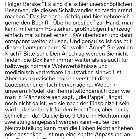
Holger Barske:“Es sind die schier unerschöpflichen
Reserven, die diesen Schallwandler so faszinierend
machen.“ Das ist genau richtig und hier nehme ich
gerne den Begriff „Überholprestige“ zur Hand: man
kann mit einem PS-starken, großhubigen Fahrzeug
einfach mal schnell einen LKW überholen und dann
entspannt weiter cruisen. Und genau so ist das mit
diesen Lautsprechern: Sie wollen Ärger? Sie wollen
Krach? Bitte sehr. Den Anschlag werden Sie nicht
finden, die Box kann immer weiter als es auch für
halbwegs normale Wohnverhältnisse und
medizinisch vertretbare Lautstärken sinnvoll ist.
Aber das akustische cruisen versteht dieser
Lautsprecher einfach hervorragend. Wobei in
unserem Modell der Tiefmitteltonbereich oder wie
man in Männerkreisen sagt, „die Pappe“ längst
noch nicht da ist, wo sie nach der Einspielzeit sein
wird – dasselbe gilt für den Hochtöner, aber der ist
schneller „da“. Da die Eros 9 Ultra im Hochton nun
zweistufig angepasst werden kann –außer der
Neutralstellung kann man die Höhen leicht anheben
oder absenken – ist nun eine sanfte Anpassung an