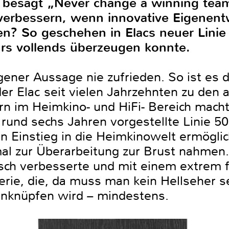
t besagt „Never change a winning tea
erbessern, wenn innovative Eigenent
en? So geschehen in Elacs neuer Linie
s vollends überzeugen konnte.
igener Aussage nie zufrieden. So ist es 
der Elac seit vielen Jahrzehnten zu de
rn im Heimkino- und HiFi- Bereich macht
r rund sechs Jahren vorgestellte Linie 5
 Einstieg in die Heimkinowelt ermöglich
mal zur Überarbeitung zur Brust nahmen.
isch verbesserte und mit einem extrem f
rie, die, da muss man kein Hellseher se
 anknüpfen wird – mindestens.