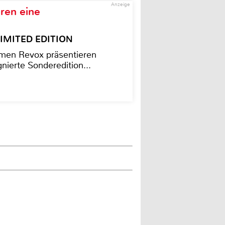
Anzeige
ren eine
– LIMITED EDITION
men Revox präsentieren
nierte Sonderedition...