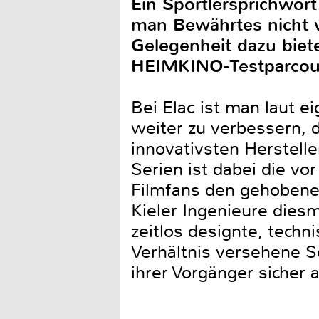
Ein Sportlersprichwor
man Bewährtes nicht v
Gelegenheit dazu biet
HEIMKINO-Testparcour
Bei Elac ist man laut e
weiter zu verbessern, 
innovativsten Herstelle
Serien ist dabei die vo
Filmfans den gehobenen
Kieler Ingenieure dies
zeitlos designte, techn
Verhältnis versehene Se
ihrer Vorgänger sicher