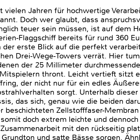
it vielen Jahren für hochwertige Verarbe
nnt. Doch wer glaubt, dass anspruchsv
glich teuer sein müssen, ist auf dem H
erien-Flaggschiff bereits für rund 360 E
n der erste Blick auf die perfekt verarbe
hen Drei-Wege-Towers verrät. Hier tumm
denen der 25 Millimeter durchmessend
tspielern thront. Leicht vertieft sitzt 
ing, der nicht nur für ein edles Äußere
bstrahlverhalten sorgt. Unterhalb dieser 
sis, das sich, genau wie die beiden daru
er beschichteten Zellstofffaser-Membran
c somit doch extrem leichte und dennoch
n Zusammenarbeit mit den rückseitig plat
n Grundton und satte Bässe sorgen. Ähnli