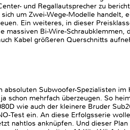
nter- und Regallautsprecher zu berichte
 sich um Zwei-Wege-Modelle handelt, ei
uen. Ein weiteres, in dieser Preisklass
die massiven Bi-Wire-Schraubklemmen, 
auch Kabel größeren Querschnitts aufn
n absoluten Subwoofer-Spezialisten im
s ja schon mehrfach überzeugen. So heim
0D wie auch der kleinere Bruder Sub
-Test ein. An diese Erfolgsserie wollen
zt nahtlos anknüpfen. Und dieser Plan s