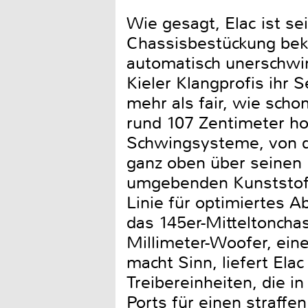
Wie gesagt, Elac ist se
Chassisbestückung beka
automatisch unerschwin
Kieler Klangprofis ihr S
mehr als fair, wie scho
rund 107 Zentimeter ho
Schwingsysteme, von 
ganz oben über seinen Mi
umgebenden Kunststoffr
Linie für optimiertes A
das 145er-Mitteltonchas
Millimeter-Woofer, ein
macht Sinn, liefert Ela
Treibereinheiten, die i
Ports für einen straffe