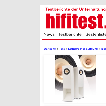
Testberichte der Unterhaltung
News
Testberichte
Bestenlist
Startseite
>
Test
>
Lautsprecher Surround
>
Ela