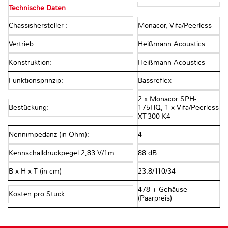
Technische Daten
Chassishersteller :
Monacor, Vifa/Peerless
Vertrieb:
Heißmann Acoustics
Konstruktion:
Heißmann Acoustics
Funktionsprinzip:
Bassreflex
2 x Monacor SPH-
Bestückung:
175HQ, 1 x Vifa/Peerless
XT-300 K4
Nennimpedanz (in Ohm):
4
Kennschalldruckpegel 2,83 V/1m:
88 dB
B x H x T (in cm)
23.8/110/34
478 + Gehäuse
Kosten pro Stück:
(Paarpreis)