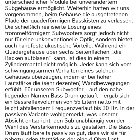
unterschiedlicher Module bei unverändertem
Subgehäuse ermöglicht. Weiterhin hatten wir uns
vorgenommen, beim Gehäuse die ausgetretenen
Pfade der quaderförmigen Basskisten zu verlassen.
Die schießlich realisierte Lösung eines
trommelförmigem Subwoofers sorgt jedoch nicht
nur für eine unkonventionelle Optik, sondern bietet
auch handfeste akustische Vorteile. Während ein
Quadergehäuse über sechs Seitenflächen „die
Backen aufblasen“ kann, ist dies in einem
Zylindermantel nicht möglich. Jeder kann sich vom
schwingungsarmen Verhalten eines solchen
Gehäuses überzeugen, indem er bei hoher
Lautstärke die (sehr dezenten) Wandbewegungen
erfühlt. Für unseren Subwoofer – auf den nahe
liegenden Namen Bass-Drum getauft – ergab sich
ein Bassreflexvolumen von 55 Litern netto mit
leicht abfallendem Frequenzverlauf bis 30 Hz. In der
passiven Variante wohlgemerkt, was unserer
Absicht entspricht, den Sub unabhängig von der
Wahl des Verstärkermoduls zu gestalten. Die Bass-
Drum läuft bereits passiv so gut, dass wir sie für
nahezu jeden Verstärker, der eine 4-Ohm-Last