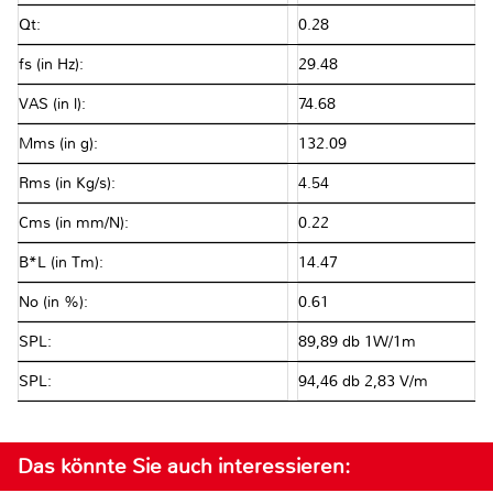
Qt:
0.28
fs (in Hz):
29.48
VAS (in l):
74.68
Mms (in g):
132.09
Rms (in Kg/s):
4.54
Cms (in mm/N):
0.22
B*L (in Tm):
14.47
No (in %):
0.61
SPL:
89,89 db 1W/1m
SPL:
94,46 db 2,83 V/m
Das könnte Sie auch interessieren: