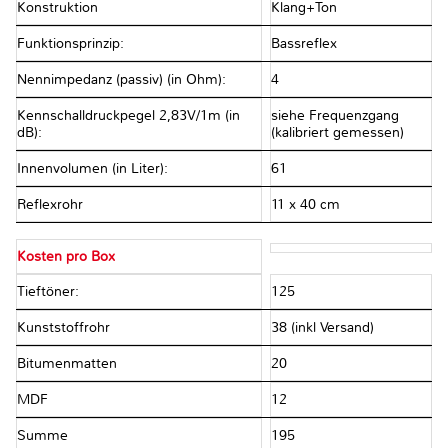
Konstruktion
Klang+Ton
Funktionsprinzip:
Bassreflex
Nennimpedanz (passiv) (in Ohm):
4
Kennschalldruckpegel 2,83V/1m (in
siehe Frequenzgang
dB):
(kalibriert gemessen)
Innenvolumen (in Liter):
61
Reflexrohr
11 x 40 cm
Kosten pro Box
Tieftöner:
125
Kunststoffrohr
38 (inkl Versand)
Bitumenmatten
20
MDF
12
Summe
195