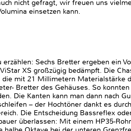
auch nicht gefragt, wir freuen uns viel
 Volumina einsetzen kann.
 zu erzählen: Sechs Bretter ergeben ein 
MuViStar XS großzügig bedämpft. Die Cha
die mit 21 Millimetern Materialstärke deu
imeter- Bretter des Gehäuses. So konnten
den. Die Kanten kann man dann nach Gu
schleifen – der Hochtöner dankt es durc
ereich. Die Entscheidung Bassreflex od
auer überlassen: Mit einem HP35-Rohr 
 halbe Oktave bei der unteren Grenzfre