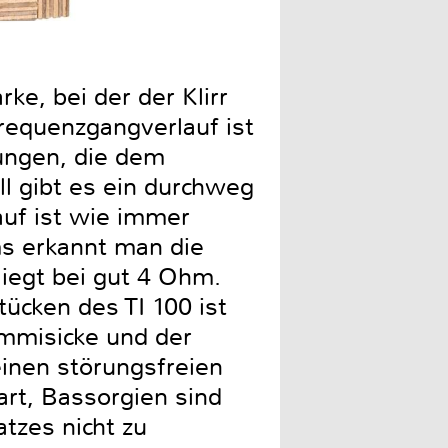
Der Visaton TI 100 ist na
ke, bei der der Klirr
Frequenzgangverlauf ist
kungen, die dem
l gibt es ein durchweg
uf ist wie immer
s erkannt man die
iegt bei gut 4 Ohm.
ücken des TI 100 ist
ummisicke und der
inen störungsfreien
art, Bassorgien sind
tzes nicht zu