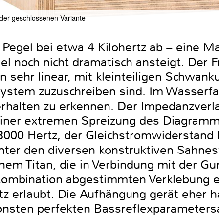
der geschlossenen Variante
 Pegel bei etwa 4 Kilohertz ab – eine Mar
el noch nicht dramatisch ansteigt. Der 
n sehr linear, mit kleinteiligen Schwan
stem zuzuschreiben sind. Im Wasserfal
rhalten zu erkennen. Der Impedanzverla
 einer extremen Spreizung des Diagramm
000 Hertz, der Gleichstromwiderstand l
nter den diversen konstruktiven Sahnest
em Titan, die in Verbindung mit der G
kombination abgestimmten Verklebung e
rtz erlaubt. Die Aufhängung gerät eher h
nsten perfekten Bassreflexparametersa