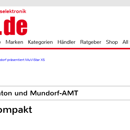
selektronik
e
Marken
Kategorien
Händler
Ratgeber
Shop
All
orf präsentiert MuViStar XS
saton und Mundorf-AMT
kompakt