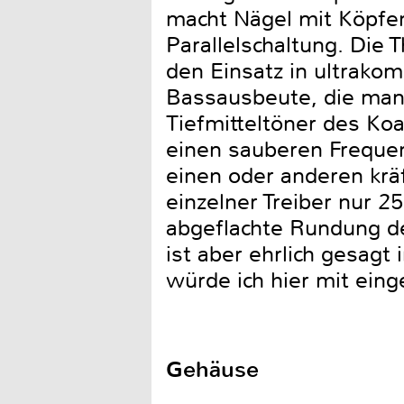
macht Nägel mit Köpfen 
Parallelschaltung. Die T
den Einsatz in ultrako
Bassausbeute, die man s
Tiefmitteltöner des Koa
einen sauberen Frequen
einen oder anderen kräf
einzelner Treiber nur 2
abgeflachte Rundung des
ist aber ehrlich gesag
würde ich hier mit ei
Gehäuse