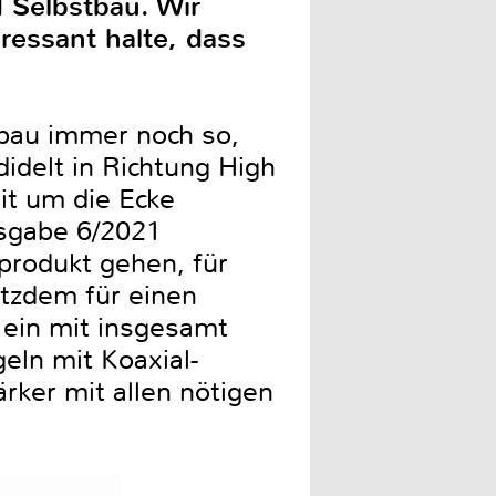
d Selbstbau. Wir
ressant halte, dass
bau immer noch so,
didelt in Richtung High
it um die Ecke
usgabe 6/2021
produkt gehen, für
otzdem für einen
 ein mit insgesamt
eln mit Koaxial-
rker mit allen nötigen