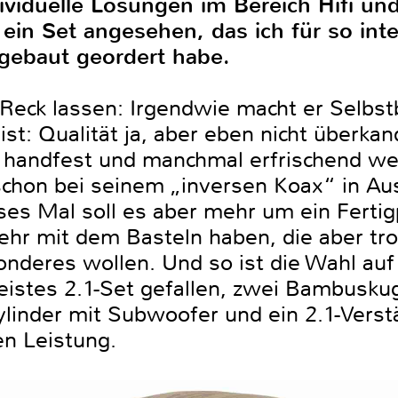
ividuelle Lösungen im Bereich Hifi un
ein Set angesehen, das ich für so inte
fgebaut geordert habe.
Reck lassen: Irgendwie macht er Selbst
st: Qualität ja, aber eben nicht überkan
 handfest und manchmal erfrischend we
 schon bei seinem „inversen Koax“ in A
ses Mal soll es aber mehr um ein Fertig
sehr mit dem Basteln haben, die aber tr
nderes wollen. Und so ist die Wahl auf
eistes 2.1-Set gefallen, zwei Bambuskug
linder mit Subwoofer und ein 2.1-Verstä
en Leistung.