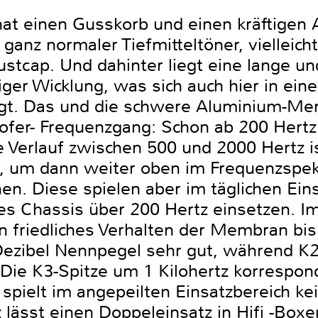
t einen Gusskorb und einen kräftigen A
 ganz normaler Tiefmitteltöner, vielleich
stcap. Und dahinter liegt eine lange u
iger Wicklung, was sich auch hier in ei
lägt. Das und die schwere Aluminium-M
fer- Frequenzgang: Schon ab 200 Hertz 
e Verlauf zwischen 500 und 2000 Hertz i
ar, um dann weiter oben im Frequenzspek
. Diese spielen aber im täglichen Einsa
es Chassis über 200 Hertz einsetzen. I
 friedliches Verhalten der Membran bis 
 Dezibel Nennpegel sehr gut, während K2
Die K3-Spitze um 1 Kilohertz korrespond
ielt im angepeilten Einsatzbereich kein
lässt einen Doppeleinsatz in Hifi -Boxe