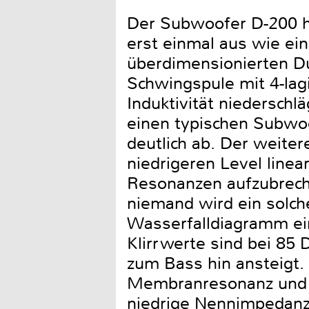
Der Subwoofer D-200 ha
erst einmal aus wie ein
überdimensionierten Du
Schwingspule mit 4-lag
Induktivität niedersch
einen typischen Subwoo
deutlich ab. Der weiter
niedrigeren Level line
Resonanzen aufzubrechen
niemand wird ein solch
Wasserfalldiagramm ein
Klirrwerte sind bei 85
zum Bass hin ansteigt. 
Membranresonanz und sp
niedrige Nennimpedanz 