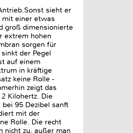
ntrieb.Sonst sieht er
t mit einer etwas
nd groß dimensionierte
ner extrem hohen
embran sorgen für
sinkt der Pegel
st auf einem
trum in kräftige
tz keine Rolle -
mmerhin zeigt das
2 Kilohertz. Die
 bei 95 Dezibel sanft
iert mit der
e Rolle. Die recht
n nicht zu, außer man