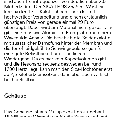
sind auch Trennfrequenzen von deutlich über 2,5
Kilohertz drin. Der SICA LP 98.25/245 TW ist ein
kompakter 1-Zoll-Kalottenhochtöner, der mit
hochwertiger Verarbeitung und einem erstaunlich
günstigen Preis von gerade einmal 29 Euro
überzeugt. Dabei wird am Material nicht gespart: Es
gibt eine massive Aluminium-Frontplatte mit einem
Waveguide-Ansatz. Die beschichtete Seidenkalotte
mit zusätzlicher Dämpfung hinter der Membran und
die ferrofl uidgekühlte Schwingspule sorgen für
eine gute Belastbarkeit und eine lineare
Wiedergabe. Da es hier kein Koppelvolumen gibt
und die Resonanzfrequenz deswegen bei rund
1200 Hertz liegt, kann man den Sica-Hochtöner erst
ab 2,5 Kilohertz einsetzen, dann aber auch wirklich
hoch belastbar.
Gehäuse
Das Gehäuse ist aus Multiplexplatten aufgebaut –
18 Millimeter Wandstärke für die Schallwand und