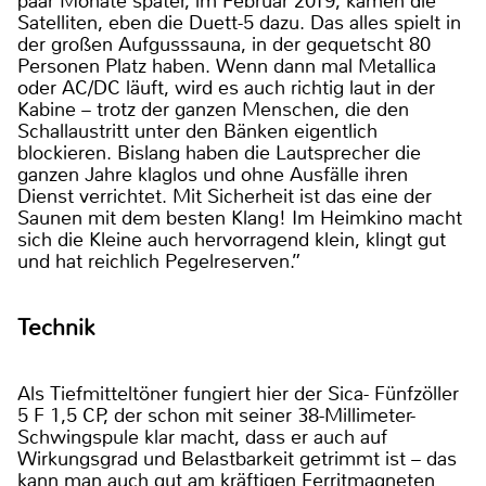
paar Monate später, im Februar 2019, kamen die
Satelliten, eben die Duett-5 dazu. Das alles spielt in
der großen Aufgusssauna, in der gequetscht 80
Personen Platz haben. Wenn dann mal Metallica
oder AC/DC läuft, wird es auch richtig laut in der
Kabine – trotz der ganzen Menschen, die den
Schallaustritt unter den Bänken eigentlich
blockieren. Bislang haben die Lautsprecher die
ganzen Jahre klaglos und ohne Ausfälle ihren
Dienst verrichtet. Mit Sicherheit ist das eine der
Saunen mit dem besten Klang! Im Heimkino macht
sich die Kleine auch hervorragend klein, klingt gut
und hat reichlich Pegelreserven.”
Technik
Als Tiefmitteltöner fungiert hier der Sica- Fünfzöller
5 F 1,5 CP, der schon mit seiner 38-Millimeter-
Schwingspule klar macht, dass er auch auf
Wirkungsgrad und Belastbarkeit getrimmt ist – das
kann man auch gut am kräftigen Ferritmagneten