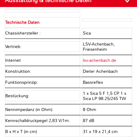
Ausstattung & technische Daten
Technische Daten
Chassishersteller :
Sica
LSV-Achenbach,
Vertrieb:
Friesenheim
Internet
lsv-achenbach.de
Konstruktion:
Dieter Achenbach
Funktionsprinzip:
Bassreflex
1 x Sica 5 F 1,5 CP 1 x
Bestückung:
Sica LP 98.25/245 TW
Nennimpedanz (in Ohm):
8 Ohm
Kennschalldruckpegel 2,83 V/1m:
87 dB
B x H x T (in cm)
31 x 19 x 21,4 cm