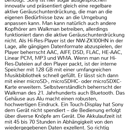
benötigt. Sony ist hier sogar ausgesprochen
innovativ und präsentiert gleich eine regelbare
aktive Geräuschunterdrückung, die man an die
eigenen Bedürfnisse bzw. an die Umgebung
anpassen kann. Man kann natürlich auch andere
Kopfhörer am Walkman betreiben, allerdings
funktioniert dann die aktive Geräuschunterdrückung
nicht. Als Hi-Res-Player ist der NW-ZX100HN in der
Lage, alle gängigen Datenformate abzuspielen, der
Player beherrscht AAC, AIFF, DSD, FLAC, HE-AAC,
Linear PCM, MP3 und WMA. Wenn man nur Hi-
Res-Dateien auf den Player packt, ist der interne
Speicher mit 128 GB mit einer umfangreichen
Musikbibliothek schnell gefüllt. Er lässt sich dann
mit einer microSD-, microSDHC- oder microSDXC-
Karte erweitern. Selbstverständlich beherrscht der
Walkman des 21. Jahrhunderts auch Bluetooth. Das
Gehäuse aus Alu macht einen robusten,
hochwertigen Eindruck. Ein Touch-Display hat Sony
dem Gerät nicht spendiert – die Bedienung erfolgt
über diverse Knöpfe am Gerät. Die Akkulaufzeit ist
mit 45 bis 70 Stunden in Abhängigkeit von den
wiedergegebenen Daten exzellent. So richtig