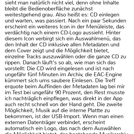
sieht man natürlich nicht viel, denn ohne Inhalte
bleibt die Bedienoberfläche zunächst
weitestgehend grau. Also heißt es: CD einlegen
und warten, was passiert. Nach ein paar Sekunden
erscheint ein weiteres Icon in der Menüleiste, das
verdächtig nach einem CD-Logo aussieht. Hinter
diesem Icon verbirgt sich ein Auswahlmenü, das
den Inhalt der CD inklusive allen Metadaten und
dem Cover zeigt und die Möglichkeit bietet,
einzelne Tracks auszuwählen oder die ganze CD zu
rippen. Danach läuft‘s so ab, wie man sich das
vorstellt: Die CD wird eingelesen und ist nach
ungefähr fünf Minuten im Archiv, die EAC-Engine
kümmert sich ums saubere Einlesen. Die Treff
erquote beim Auffinden der Metadaten lag bei mir
im Test bei ungefähr 90 Prozent, den Rest musste
ich nachträglich einpflegen, was direkt in der App
auch recht schnell von der Hand geht. Die zweite
Möglichkeit, Musik auf die interne Plattte zu
bekommen, ist der USB-Import. Wenn man einen
externen Datenträger verbindet, erscheint
automatisch ein Logo, das nach dem Auswählen