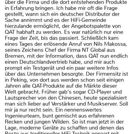
über die Firma und die dort entstehenden Produkte
in Erfahrung bringen. Ich habe mir oft die Frage
gestellt, wann sich ein deutscher Distributor der
Sache annimmt und es der HiFi-Gemeinde
hierzulande ermöglicht, der Angebotspalette von
QAT habhaft zu werden. Es war natürlich nur eine
Frage der Zeit, bis das passiert. Schließlich kam
eines Tages der erlösende Anruf von Nils Makossa,
seines Zeichens Chef der Firma NT Global aus
Bremen, mit der Information, dass QAT nun endlich
einen Deutschlandvertrieb habe, und mir auch
prompt ein Testgerät und ein paar weitere Infos
über das Unternehmen besorgte. Der Firmensitz ist
in Peking, von dort aus werden schon seit einigen
Jahren alle QAT-Produkte auf die Märkte dieser
Welt gebracht. Früher gab‘s sogar CD-Player und
Lautsprecher von den Chinesen, heute spezialisiert
man sich lieber auf Verstärker und Musikserver. Soll
mir ja nur recht sein. Ein nennenswertes
Ingenieurteam, bunt gemischt aus erfahrenen
Recken und jungen Wilden. So ist man jetzt in der
Lage, moderne Geräte zu schaffen und denen das
Beste aus traditioneller HiFi-Technik gepaart mit