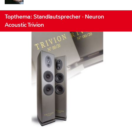
Topthema: Standlautsprecher · Neuron
Acoustic Trivion