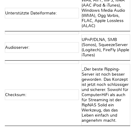
WAV, AIFF, MP3, M4A
(AAC iPod & iTunes),
Windows Media Audio
Unterstützte Dateiformate:
(WMA), Ogg Vorbis,
FLAC, Apple Lossless
(ALAC)
UPnP/DLNA, SMB
(Sonos), SqueezeServer
Audioserver:
(Logitech), FireFly (Apple
iTunes)
„Der beste Ripping-
Server ist noch besser
geworden. Das Konzept
ist jetzt noch schlüssiger
und sicherer. Sowohl für
Checksum:
Computer-HiFi als auch
für Streaming ist der
RipNAS Solid ein
Werkzeug, das das
Leben einfach und
angenehm macht.