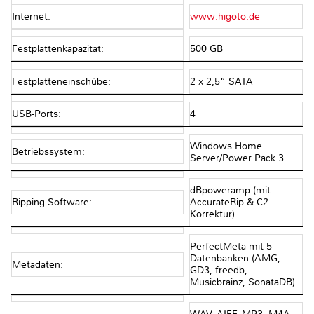
Internet:
www.higoto.de
Festplattenkapazität:
500 GB
Festplatteneinschübe:
2 x 2,5“ SATA
USB-Ports:
4
Windows Home
Betriebssystem:
Server/Power Pack 3
dBpoweramp (mit
Ripping Software:
AccurateRip & C2
Korrektur)
PerfectMeta mit 5
Datenbanken (AMG,
Metadaten:
GD3, freedb,
Musicbrainz, SonataDB)