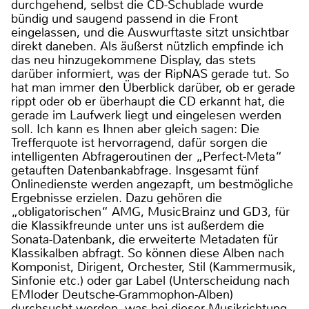
durchgehend, selbst die CD-Schublade wurde
bündig und saugend passend in die Front
eingelassen, und die Auswurftaste sitzt unsichtbar
direkt daneben. Als äußerst nützlich empfinde ich
das neu hinzugekommene Display, das stets
darüber informiert, was der RipNAS gerade tut. So
hat man immer den Überblick darüber, ob er gerade
rippt oder ob er überhaupt die CD erkannt hat, die
gerade im Laufwerk liegt und eingelesen werden
soll. Ich kann es Ihnen aber gleich sagen: Die
Trefferquote ist hervorragend, dafür sorgen die
intelligenten Abfrageroutinen der „Perfect-Meta“
getauften Datenbankabfrage. Insgesamt fünf
Onlinedienste werden angezapft, um bestmögliche
Ergebnisse erzielen. Dazu gehören die
„obligatorischen“ AMG, MusicBrainz und GD3, für
die Klassikfreunde unter uns ist außerdem die
Sonata-Datenbank, die erweiterte Metadaten für
Klassikalben abfragt. So können diese Alben nach
Komponist, Dirigent, Orchester, Stil (Kammermusik,
Sinfonie etc.) oder gar Label (Unterscheidung nach
EMIoder Deutsche-Grammophon-Alben)
durchsucht werden, was bei dieser Musikrichtung