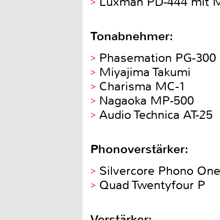
Luxman PD-444 mit M
Tonabnehmer:
Phasemation PG-300
Miyajima Takumi
Charisma MC-1
Nagaoka MP-500
Audio Technica AT-25
Phonoverstärker:
Silvercore Phono On
Quad Twentyfour P
Verstärker: