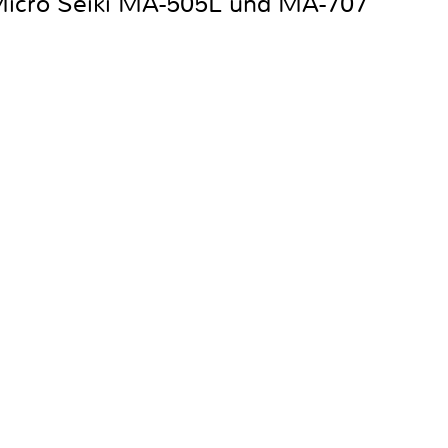
icro Seiki MA-505L und MA-707
e