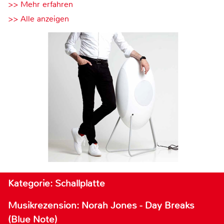
>> Mehr erfahren
>> Alle anzeigen
Kategorie: Schallplatte
Musikrezension: Norah Jones - Day Breaks
(Blue Note)