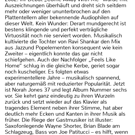
Auszeichnungen überhäuft und dreht sich seitdem
mehr oder weniger ununterbrochen auf den
Plattentellern aller bekennende Audiophilen auf
dieser Welt. Kein Wunder: Derart mundgerecht ist
bestens klingende und perfekt verträgliche
Virtuosität noch nie serviert worden. Musikalisch
kultivierte die Tochter von Ravi Shankar den Mix
aus Jazzund Popelementen konsequent wie kein
Zweiter – eigentlich konnte das gar nicht
schiefgehen. Auch der Nachfolger „Feels Like
Home“ schlug in die gleiche Kerbe, geriet sogar
noch kuscheliger. Es folgten etwas
experimentellere Jahre – musikalisch spannend,
aber naturgemäß mit reduzierter Popularität. Jetzt
ist Norah Jones 37 und legt Album Nummer sechs
vor. Sie kehrt ganz eindeutig zu ihren Wurzeln
zurück und setzt wieder auf das Klavier als
tragendes Element neben ihrer Stimme, hat aber
deutlich mehr Ecken und Kanten in ihrer Musik als
früher. Die Riege der Gastmusiker ist illuster:
Saxofonlegende Wayne Shorter, Brian Blade am
Schlagzeug, Bass von Joe Patitucci – es hilft, wenn