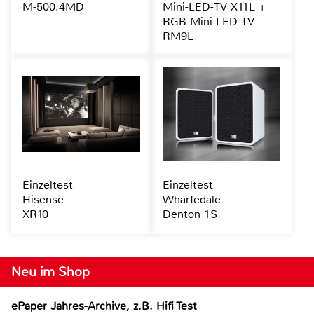
M-500.4MD
Mini-LED-TV X11L +
RGB-Mini-LED-TV
RM9L
Einzeltest
Einzeltest
Hisense
Wharfedale
XR10
Denton 1S
Neu im Shop
ePaper Jahres-Archive, z.B. Hifi Test