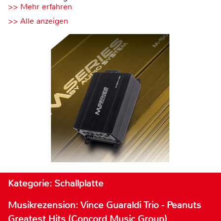
>> Mehr erfahren
>> Alle anzeigen
Kategorie: Schallplatte
Musikrezension: Vince Guaraldi Trio - Peanuts
Greatest Hits (Concord Music Group)