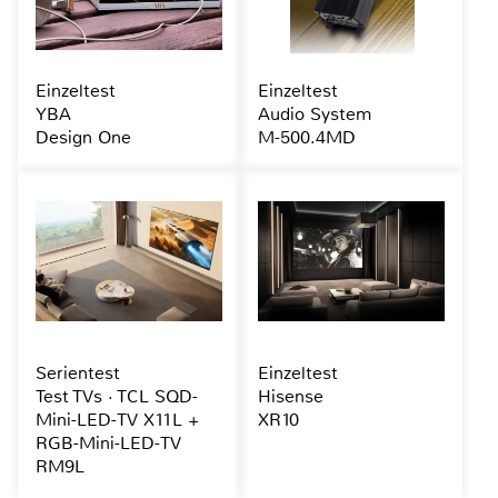
Einzeltest
Einzeltest
YBA
Audio System
Design One
M-500.4MD
Serientest
Einzeltest
Test TVs · TCL SQD-
Hisense
Mini-LED-TV X11L +
XR10
RGB-Mini-LED-TV
RM9L