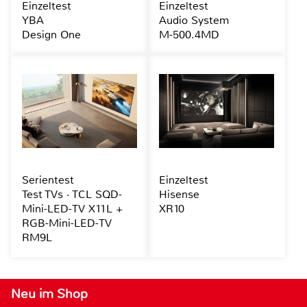
Einzeltest
Einzeltest
YBA
Audio System
Design One
M-500.4MD
Serientest
Einzeltest
Test TVs · TCL SQD-
Hisense
Mini-LED-TV X11L +
XR10
RGB-Mini-LED-TV
RM9L
Neu im Shop