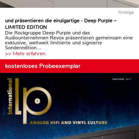
Anzeige
und präsentieren die einzigartige - Deep Purple –
LIMITED EDITION
Die Rockgruppe Deep Purple und das
Audiounternehmen Revox präsentieren gemeinsam eine
exklusive, weltweit limitierte und signierte
Sonderedition...
>> Mehr erfahren
kostenloses Probeexemplar