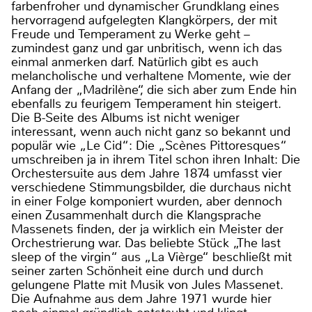
farbenfroher und dynamischer Grundklang eines
hervorragend aufgelegten Klangkörpers, der mit
Freude und Temperament zu Werke geht –
zumindest ganz und gar unbritisch, wenn ich das
einmal anmerken darf. Natürlich gibt es auch
melancholische und verhaltene Momente, wie der
Anfang der „Madrilène“, die sich aber zum Ende hin
ebenfalls zu feurigem Temperament hin steigert.
Die B-Seite des Albums ist nicht weniger
interessant, wenn auch nicht ganz so bekannt und
populär wie „Le Cid“: Die „Scènes Pittoresques“
umschreiben ja in ihrem Titel schon ihren Inhalt: Die
Orchestersuite aus dem Jahre 1874 umfasst vier
verschiedene Stimmungsbilder, die durchaus nicht
in einer Folge komponiert wurden, aber dennoch
einen Zusammenhalt durch die Klangsprache
Massenets finden, der ja wirklich ein Meister der
Orchestrierung war. Das beliebte Stück „The last
sleep of the virgin“ aus „La Vièrge“ beschließt mit
seiner zarten Schönheit eine durch und durch
gelungene Platte mit Musik von Jules Massenet.
Die Aufnahme aus dem Jahre 1971 wurde hier