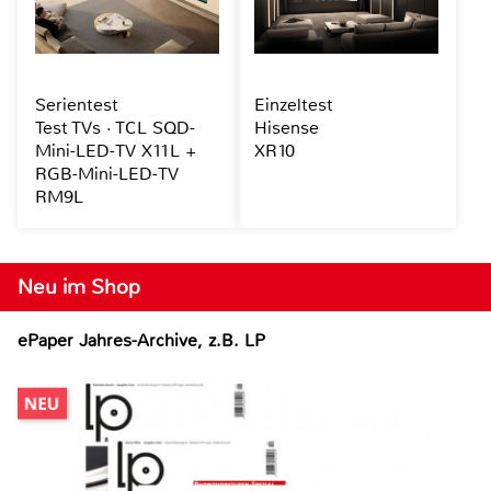
Serientest
Einzeltest
Test TVs · TCL SQD-
Hisense
Mini-LED-TV X11L +
XR10
RGB-Mini-LED-TV
RM9L
Neu im Shop
ePaper Jahres-Archive, z.B. LP