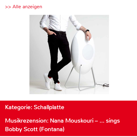
>> Alle anzeigen
Kategorie: Schallplatte
Musikrezension: Nana Mouskouri – … sings
Bobby Scott (Fontana)