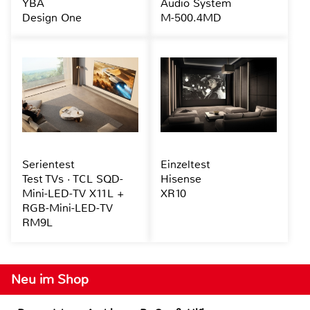
YBA
Audio System
Design One
M-500.4MD
Serientest
Einzeltest
Test TVs · TCL SQD-
Hisense
Mini-LED-TV X11L +
XR10
RGB-Mini-LED-TV
RM9L
Neu im Shop