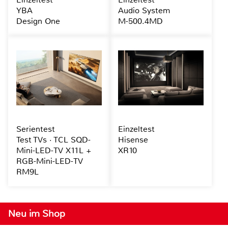
YBA
Audio System
Design One
M-500.4MD
Serientest
Einzeltest
Test TVs · TCL SQD-
Hisense
Mini-LED-TV X11L +
XR10
RGB-Mini-LED-TV
RM9L
Neu im Shop