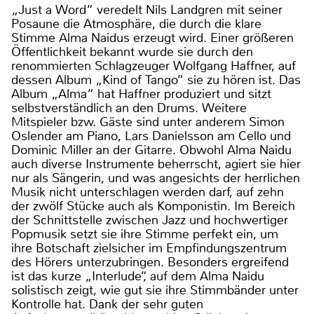
„Just a Word“ veredelt Nils Landgren mit seiner
Posaune die Atmosphäre, die durch die klare
Stimme Alma Naidus erzeugt wird. Einer größeren
Öffentlichkeit bekannt wurde sie durch den
renommierten Schlagzeuger Wolfgang Haffner, auf
dessen Album „Kind of Tango“ sie zu hören ist. Das
Album „Alma“ hat Haffner produziert und sitzt
selbstverständlich an den Drums. Weitere
Mitspieler bzw. Gäste sind unter anderem Simon
Oslender am Piano, Lars Danielsson am Cello und
Dominic Miller an der Gitarre. Obwohl Alma Naidu
auch diverse Instrumente beherrscht, agiert sie hier
nur als Sängerin, und was angesichts der herrlichen
Musik nicht unterschlagen werden darf, auf zehn
der zwölf Stücke auch als Komponistin. Im Bereich
der Schnittstelle zwischen Jazz und hochwertiger
Popmusik setzt sie ihre Stimme perfekt ein, um
ihre Botschaft zielsicher im Empfindungszentrum
des Hörers unterzubringen. Besonders ergreifend
ist das kurze „Interlude“, auf dem Alma Naidu
solistisch zeigt, wie gut sie ihre Stimmbänder unter
Kontrolle hat. Dank der sehr guten