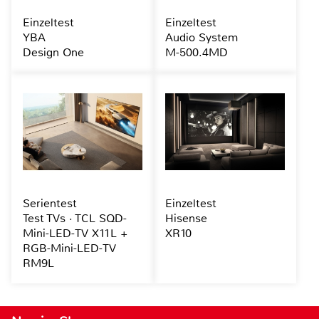
Einzeltest
Einzeltest
YBA
Audio System
Design One
M-500.4MD
Serientest
Einzeltest
Test TVs · TCL SQD-
Hisense
Mini-LED-TV X11L +
XR10
RGB-Mini-LED-TV
RM9L