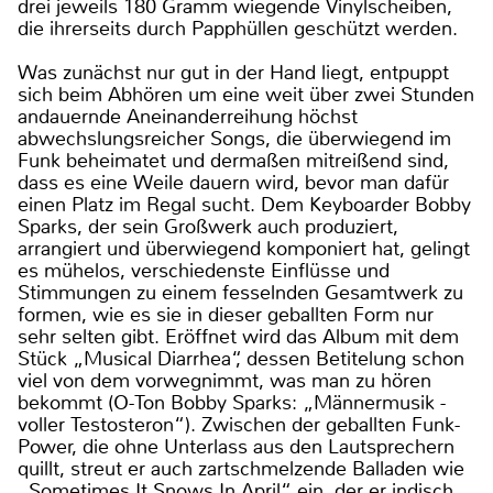
drei jeweils 180 Gramm wiegende Vinylscheiben,
die ihrerseits durch Papphüllen geschützt werden.
Was zunächst nur gut in der Hand liegt, entpuppt
sich beim Abhören um eine weit über zwei Stunden
andauernde Aneinanderreihung höchst
abwechslungsreicher Songs, die überwiegend im
Funk beheimatet und dermaßen mitreißend sind,
dass es eine Weile dauern wird, bevor man dafür
einen Platz im Regal sucht. Dem Keyboarder Bobby
Sparks, der sein Großwerk auch produziert,
arrangiert und überwiegend komponiert hat, gelingt
es mühelos, verschiedenste Einflüsse und
Stimmungen zu einem fesselnden Gesamtwerk zu
formen, wie es sie in dieser geballten Form nur
sehr selten gibt. Eröffnet wird das Album mit dem
Stück „Musical Diarrhea“, dessen Betitelung schon
viel von dem vorwegnimmt, was man zu hören
bekommt (O-Ton Bobby Sparks: „Männermusik -
voller Testosteron“). Zwischen der geballten Funk-
Power, die ohne Unterlass aus den Lautsprechern
quillt, streut er auch zartschmelzende Balladen wie
„Sometimes It Snows In April“ ein, der er indisch