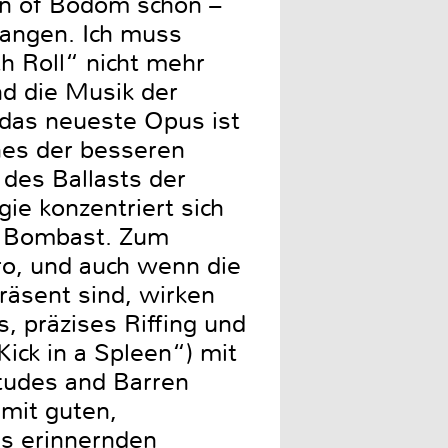
en of Bodom schon –
gangen. Ich muss
h Roll“ nicht mehr
nd die Musik der
 das neueste Opus ist
nes der besseren
 des Ballasts der
ie konzentriert sich
uf Bombast. Zum
ro, und auch wenn die
räsent sind, wirken
, präzises Riffing und
Kick in a Spleen“) mit
itudes and Barren
mit guten,
is erinnernden