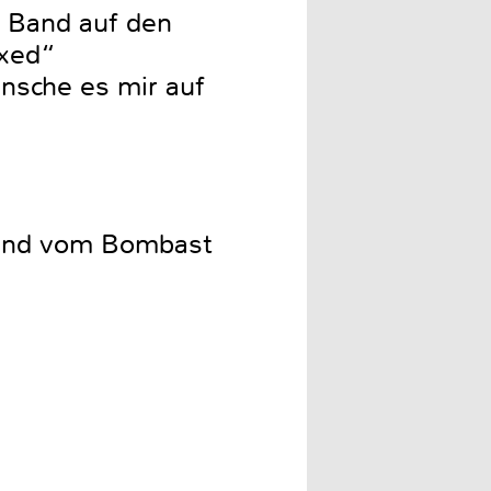
e Band auf den
exed“
nsche es mir auf
tuend vom Bombast