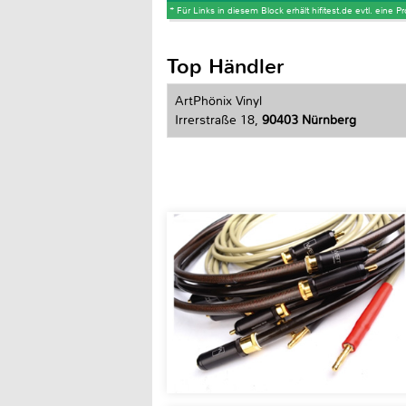
* Für Links in diesem Block erhält hifitest.de evtl. eine 
Top Händler
ArtPhönix Vinyl
Irrerstraße 18,
90403 Nürnberg