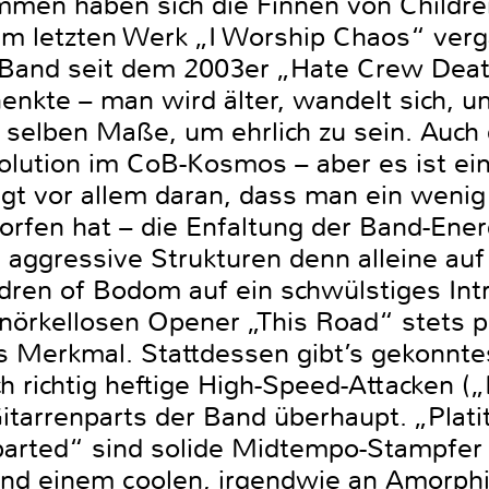
mmen haben sich die Finnen von Childr
hrem letzten Werk „I Worship Chaos“ ver
 Band seit dem 2003er „Hate Crew Deat
henkte – man wird älter, wandelt sich, u
m selben Maße, um ehrlich zu sein. Auch
olution im CoB-Kosmos – aber es ist ei
egt vor allem daran, dass man ein wenig
rfen hat – die Enfaltung der Band-Energ
, aggressive Strukturen denn alleine a
ildren of Bodom auf ein schwülstiges Int
nörkellosen Opener „This Road“ stets p
s Merkmal. Stattdessen gibt’s gekonntes
h richtig heftige High-Speed-Attacken („
Gitarrenparts der Band überhaupt. „Plat
rted“ sind solide Midtempo-Stampfer 
und einem coolen, irgendwie an Amorph