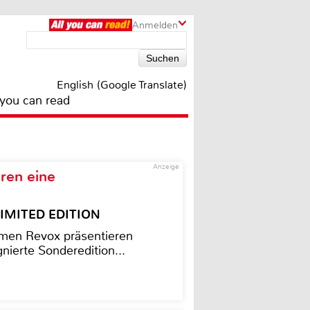
Anmelden
English (Google Translate)
 you can read
Anzeige
ren eine
– LIMITED EDITION
men Revox präsentieren
nierte Sonderedition...