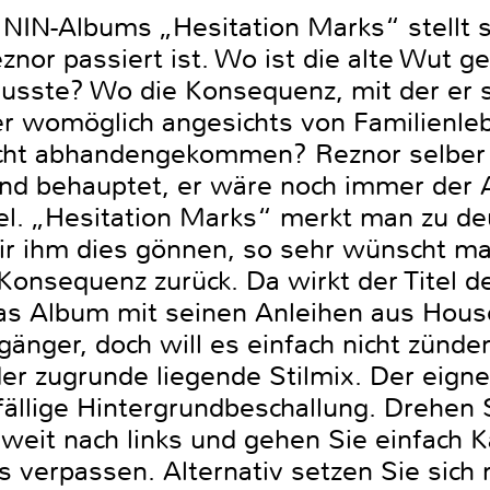
IN-Albums „Hesitation Marks“ stellt si
nor passiert ist. Wo ist die alte Wut geb
usste? Wo die Konsequenz, mit der er s
ser womöglich angesichts von Familienle
cht abhandengekommen? Reznor selber b
d behauptet, er wäre noch immer der Al
el. „Hesitation Marks“ merkt man zu deu
ir ihm dies gönnen, so sehr wünscht ma
Konsequenz zurück. Da wirkt der Titel 
das Album mit seinen Anleihen aus Hous
rgänger, doch will es einfach nicht zünd
r zugrunde liegende Stilmix. Der eignet
fällige Hintergrundbeschallung. Drehen 
weit nach links und gehen Sie einfach K
s verpassen. Alternativ setzen Sie sich