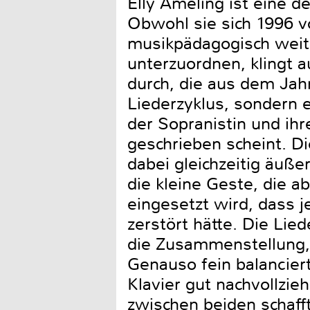
Elly Ameling ist eine 
Obwohl sie sich 1996 v
musikpädagogisch weit
unterzuordnen, klingt 
durch, die aus dem Jahr
Liederzyklus, sondern 
der Sopranistin und ih
geschrieben scheint. D
dabei gleichzeitig äuße
die kleine Geste, die a
eingesetzt wird, dass
zerstört hätte. Die Li
die Zusammenstellung,
Genauso fein balanciert
Klavier gut nachvollzi
zwischen beiden schaff