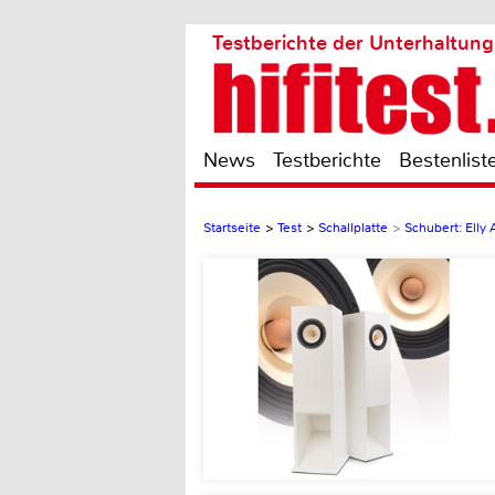
Testberichte der Unterhaltung
News
Testberichte
Bestenlist
Startseite
>
Test
>
Schallplatte
>
Schubert: Elly 