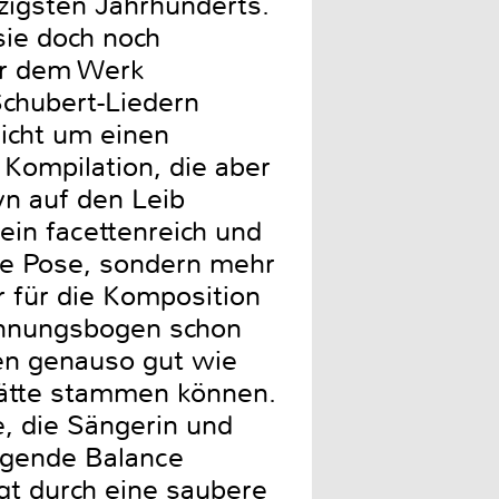
zigsten Jahrhunderts.
sie doch noch
er dem Werk
Schubert-Liedern
nicht um einen
 Kompilation, die aber
yn auf den Leib
ein facettenreich und
oße Pose, sondern mehr
r für die Komposition
annungsbogen schon
men genauso gut wie
hätte stammen können.
e, die Sängerin und
ragende Balance
gt durch eine saubere