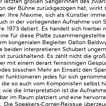
der letzten großen Sängerinnen des zwan
on der Bühne zurückgezogen hat, wirkt 
er. Ihre Maxime, sich als Künstler imm
auch in der vorliegenden Aufnahme von 
e 1973 datiert. Es handelt sich hierbei 
eine für diese Platte zusammengestellte
rem kongenialen Begleiter Dalton Baldw
ie beiden interpretieren Schubert ungem
rst zurückhaltend. Es zählt nicht die gr
ber mit einem derart feinsinnigen Gespü
 jedes bisschen Mehr an Einsatz den Sp
eder funktionieren jedes für sich genom
 die so auch vom Komponisten selbst 
 wie die Interpretation ist die Aufnahm
ehbar im Raum platziert und eine hervor
t. Die Speakers-Corner-Reissue überzeu