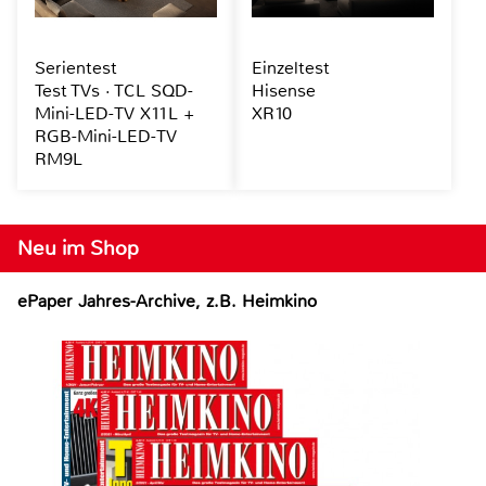
Serientest
Einzeltest
Test TVs · TCL SQD-
Hisense
Mini-LED-TV X11L +
XR10
RGB-Mini-LED-TV
RM9L
Neu im Shop
ePaper Jahres-Archive, z.B. Heimkino