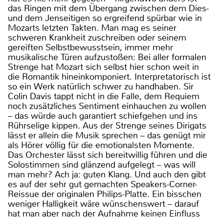
das Ringen mit dem Übergang zwischen dem Dies-
und dem Jenseitigen so ergreifend spürbar wie in
Mozarts letzten Takten. Man mag es seiner
schweren Krankheit zuschreiben oder seinem
gereiften Selbstbewusstsein, immer mehr
musikalische Türen aufzustoßen: Bei aller formalen
Strenge hat Mozart sich selbst hier schon weit in
die Romantik hineinkomponiert. Interpretatorisch ist
so ein Werk natürlich schwer zu handhaben. Sir
Colin Davis tappt nicht in die Falle, dem Requiem
noch zusätzliches Sentiment einhauchen zu wollen
– das würde auch garantiert schiefgehen und ins
Rührselige kippen. Aus der Strenge seines Dirigats
lässt er allein die Musik sprechen – das genügt mir
als Hörer völlig für die emotionalsten Momente.
Das Orchester lässt sich bereitwillig führen und die
Solostimmen sind glänzend aufgelegt – was will
man mehr? Ach ja: guten Klang. Und auch den gibt
es auf der sehr gut gemachten Speakers-Corner-
Reissue der originalen Philips-Platte. Ein bisschen
weniger Halligkeit wäre wünschenswert – darauf
hat man aber nach der Aufnahme keinen Einfluss