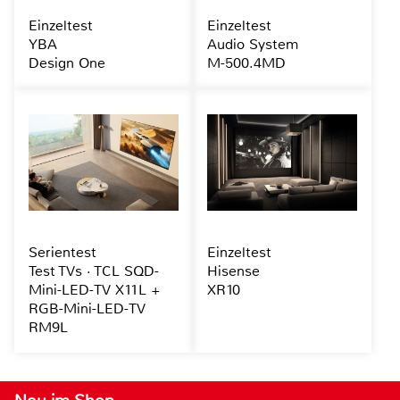
Einzeltest
Einzeltest
YBA
Audio System
Design One
M-500.4MD
Serientest
Einzeltest
Test TVs · TCL SQD-
Hisense
Mini-LED-TV X11L +
XR10
RGB-Mini-LED-TV
RM9L