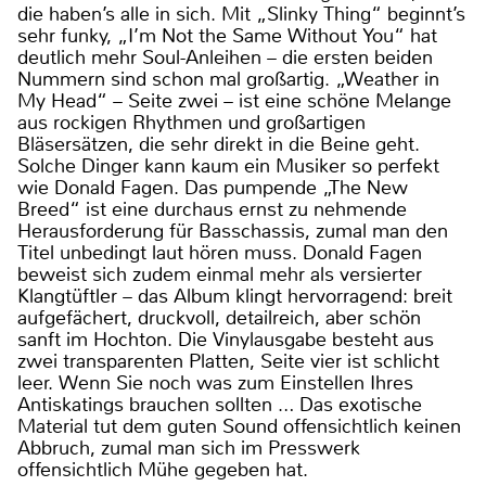
die haben’s alle in sich. Mit „Slinky Thing“ beginnt’s
sehr funky, „I’m Not the Same Without You“ hat
deutlich mehr Soul-Anleihen – die ersten beiden
Nummern sind schon mal großartig. „Weather in
My Head“ – Seite zwei – ist eine schöne Melange
aus rockigen Rhythmen und großartigen
Bläsersätzen, die sehr direkt in die Beine geht.
Solche Dinger kann kaum ein Musiker so perfekt
wie Donald Fagen. Das pumpende „The New
Breed“ ist eine durchaus ernst zu nehmende
Herausforderung für Basschassis, zumal man den
Titel unbedingt laut hören muss. Donald Fagen
beweist sich zudem einmal mehr als versierter
Klangtüftler – das Album klingt hervorragend: breit
aufgefächert, druckvoll, detailreich, aber schön
sanft im Hochton. Die Vinylausgabe besteht aus
zwei transparenten Platten, Seite vier ist schlicht
leer. Wenn Sie noch was zum Einstellen Ihres
Antiskatings brauchen sollten … Das exotische
Material tut dem guten Sound offensichtlich keinen
Abbruch, zumal man sich im Presswerk
offensichtlich Mühe gegeben hat.