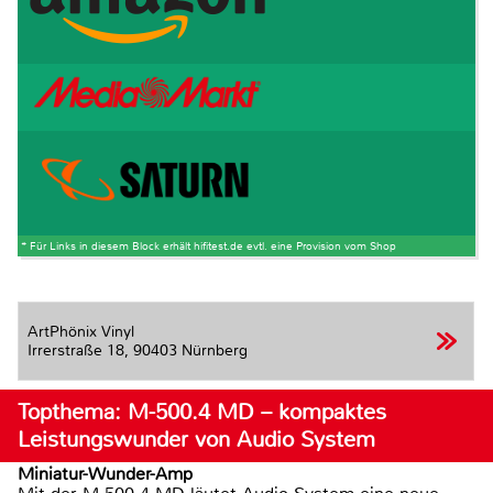
* Für Links in diesem Block erhält hifitest.de evtl. eine Provision vom Shop
ArtPhönix Vinyl
Irrerstraße 18,
90403 Nürnberg
Topthema: M-500.4 MD – kompaktes
Leistungswunder von Audio System
Miniatur-Wunder-Amp