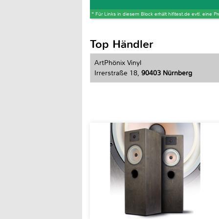
* Für Links in diesem Block erhält hifitest.de evtl. eine 
Top Händler
ArtPhönix Vinyl
Irrerstraße 18,
90403 Nürnberg