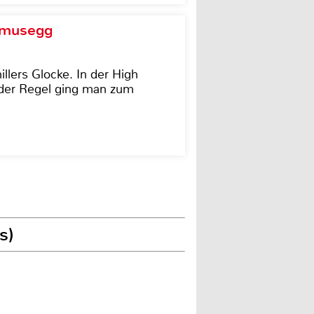
d musegg
illers Glocke. In der High
In der Regel ging man zum
s)