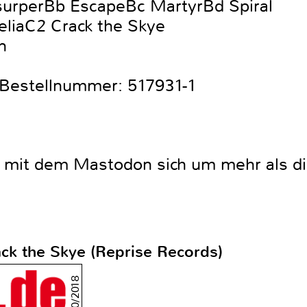
surperBb EscapeBc MartyrBd Spiral
eliaC2 Crack the Skye
n
sBestellnummer: 517931-1
it dem Mastodon sich um mehr als die
ck the Skye (Reprise Records)
10/2018