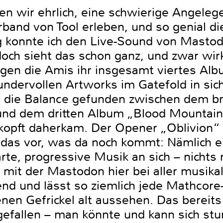
en wir ehrlich, eine schwierige Angelege
rband von Tool erleben, und so genial d
 konnte ich den Live-Sound von Mastodo
och sieht das schon ganz, und zwar wirk
egen die Amis ihr insgesamt viertes Alb
ndervollen Artworks im Gatefold in sich
die Balance gefunden zwischen dem br
und dem dritten Album „Blood Mountain“
erkopft daherkam. Der Opener „Oblivion“
das vor, was da noch kommt: Nämlich ei
rte, progressive Musik an sich – nichts
, mit der Mastodon hier bei aller musik
kend und lässt so ziemlich jede Mathcor
n Gefrickel alt aussehen. Das bereits
efallen – man könnte und kann sich stu