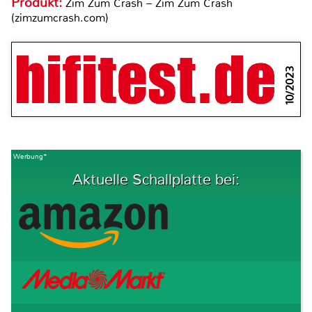
Produkt:
Zim Zum Crash – Zim Zum Crash
(zimzumcrash.com)
10/2023
Werbung*
Aktuelle Schallplatte bei: