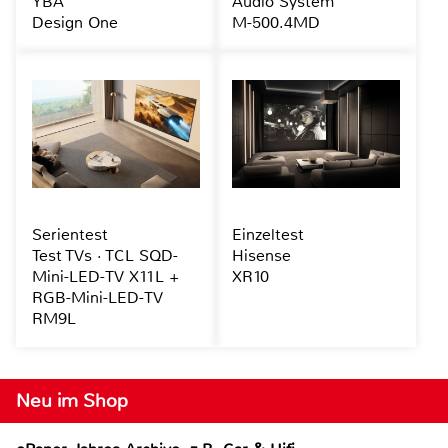
YBA
Audio System
Design One
M-500.4MD
Serientest
Einzeltest
Test TVs · TCL SQD-
Hisense
Mini-LED-TV X11L +
XR10
RGB-Mini-LED-TV
RM9L
Neu im Shop