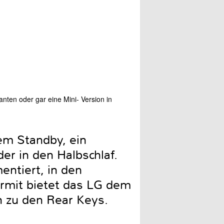
nten oder gar eine Mini- Version in
Wird ein Kopfhörer angesc
em Standby, ein
der in den Halbschlaf.
entiert, in den
ermit bietet das LG dem
ch zu den Rear Keys.