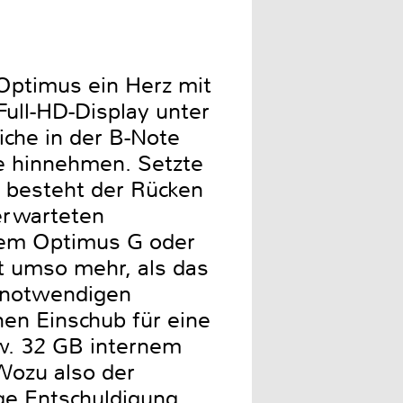
s Optimus ein Herz mit
Full-HD-Display unter
iche in der B-Note
e hinnehmen. Setzte
, besteht der Rücken
erwarteten
 dem Optimus G oder
 umso mehr, als das
r notwendigen
nen Einschub für eine
zw. 32 GB internem
 Wozu also der
ige Entschuldigung