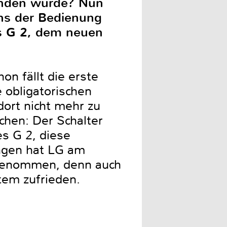
inden würde? Nun
ens der Bedienung
s G 2, dem neuen
n fällt die erste
 obligatorischen
dort nicht mehr zu
chen: Der Schalter
es G 2, diese
ngen hat LG am
rgenommen, denn auch
tem zufrieden.