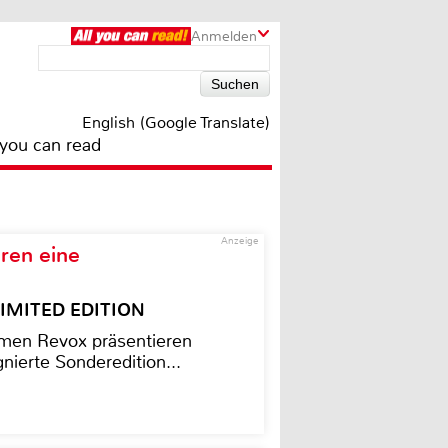
Anmelden
English (Google Translate)
 you can read
Anzeige
ren eine
– LIMITED EDITION
men Revox präsentieren
nierte Sonderedition...