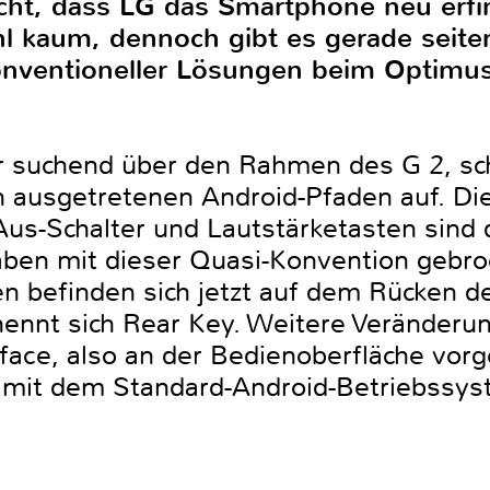
cht, dass LG das Smartphone neu erf
l kaum, dennoch gibt es gerade seit
onventioneller Lösungen beim Optimu
r suchend über den Rahmen des G 2, scho
 ausgetretenen Android-Pfaden auf. Die
Aus-Schalter und Lautstärketasten sind 
aben mit dieser Quasi-Konvention gebro
en befinden sich jetzt auf dem Rücken d
nennt sich Rear Key. Weitere Veränderu
rface, also an der Bedienoberfläche vo
ht mit dem Standard-Android-Betriebssys