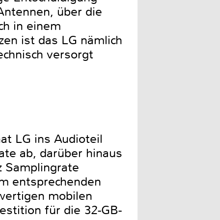
 Antennen, über die
ch in einem
en ist das LG nämlich
chnisch versorgt
at LG ins Audioteil
mate ab, darüber hinaus
Hz Samplingrate
 Am entsprechenden
hwertigen mobilen
stition für die 32-GB-