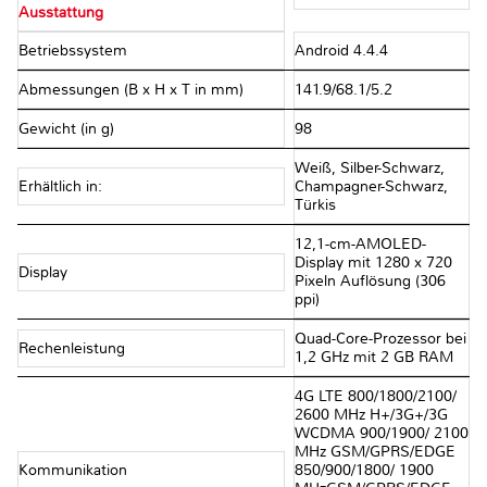
Ausstattung
Betriebssystem
Android 4.4.4
Abmessungen (B x H x T in mm)
141.9/68.1/5.2
Gewicht (in g)
98
Weiß, Silber-Schwarz,
Erhältlich in:
Champagner-Schwarz,
Türkis
12,1-cm-AMOLED-
Display mit 1280 x 720
Display
Pixeln Auflösung (306
ppi)
Quad-Core-Prozessor bei
Rechenleistung
1,2 GHz mit 2 GB RAM
4G LTE 800/1800/2100/
2600 MHz H+/3G+/3G
WCDMA 900/1900/ 2100
MHz GSM/GPRS/EDGE
Kommunikation
850/900/1800/ 1900