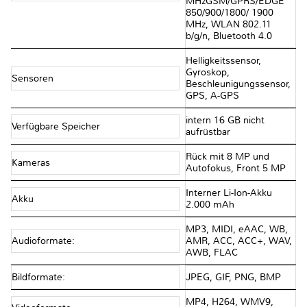
MHzGSM/GPRS/EDGE
850/900/1800/ 1900
MHz, WLAN 802.11
b/g/n, Bluetooth 4.0
Helligkeitssensor,
Gyroskop,
Sensoren
Beschleunigungssensor,
GPS, A-GPS
intern 16 GB nicht
Verfügbare Speicher
aufrüstbar
Rück mit 8 MP und
Kameras
Autofokus, Front 5 MP
Interner Li-Ion-Akku
Akku
2.000 mAh
MP3, MIDI, eAAC, WB,
Audioformate:
AMR, ACC, ACC+, WAV,
AWB, FLAC
Bildformate:
JPEG, GIF, PNG, BMP
MP4, H264, WMV9,