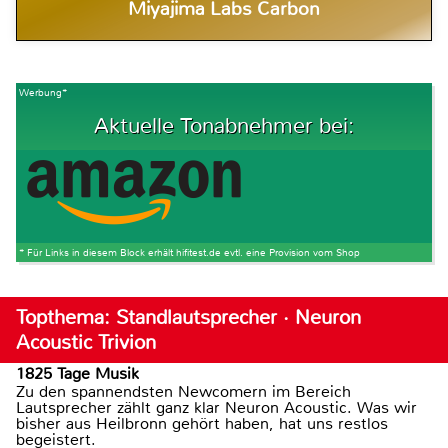
Miyajima Labs Carbon
Werbung*
Aktuelle Tonabnehmer bei:
* Für Links in diesem Block erhält hifitest.de evtl. eine Provision vom Shop
Topthema: Standlautsprecher · Neuron
Acoustic Trivion
1825 Tage Musik
Zu den spannendsten Newcomern im Bereich
Lautsprecher zählt ganz klar Neuron Acoustic. Was wir
bisher aus Heilbronn gehört haben, hat uns restlos
begeistert.