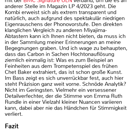
mit der
BMC Signature ULN
verband, um die es an
anderer Stelle im Magazin LP 4/2023 geht. Die
Kombi erweist sich als extrem transparent und
natürlich, auch aufgrund des spektakulär niedrigen
Eigenrauschens der Phonovorstufe. Den direkten
klanglichen Vergleich zu anderen Miyajima-
Abtastern kann ich Ihnen nicht bieten, da muss ich
in der Sammlung meiner Erinnerungen an meine
Begegnungen graben. Und ich wage zu behaupten,
dass das Carbon in Sachen Hochtonauflösung
ziemlich einmalig ist: Was es zum Beispiel an
Feinheiten aus dem Trompetenspiel des frühen
Chet Baker extrahiert, das ist schon große Kunst.
Im Bass zeigt es sich unverrückbar fest, auch hier
steht Präzision ganz weit vorne. Schnöde Analytik?
Nicht im Geringsten. Vielmehr ein versessener
Detailverfechter, der die Stimme von Emma Ruth
Rundle in einer Vielzahl kleiner Nuancen variieren
kann, dabei aber nie das Händchen für Stimmigkeit
verliert.
Fazit