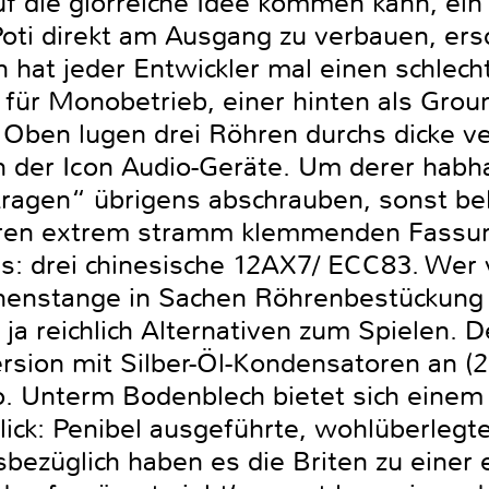
 die glorreiche Idee kommen kann, ein
oti direkt am Ausgang zu verbauen, ersch
ch hat jeder Entwickler mal einen schlec
g für Monobetrieb, einer hinten als Grou
ben lugen drei Röhren durchs dicke ver
 der Icon Audio-Geräte. Um derer habh
ragen“ übrigens abschrauben, sonst b
ihren extrem stramm klemmenden Fassu
s: drei chinesische 12AX7/ ECC83. Wer 
nenstange in Sachen Röhrenbestückung i
 ja reichlich Alternativen zum Spielen. D
rsion mit Silber-Öl-Kondensatoren an (2
 Unterm Bodenblech bietet sich einem 
ck: Penibel ausgeführte, wohlüberlegte
bezüglich haben es die Briten zu einer 