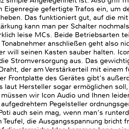
z simple Angelegenheit ist. Also griff 
n Eigenregie gefertigte Trafos ein, um 
heben. Das funktioniert gut, auf die mi
ärkung kann man per Schalter nochmals
rklich leise MCs. Beide Betriebsarten tei
 Tonabnehmer anschließen geht also nic
er will seinen Kasten sauber halten. Ico
die Stromversorgung aus. Das gewichtig
Draht, der am Verstärkerteil mit einem 
der Frontplatte des Gerätes gibt‘s auße
s laut Hersteller sogar ermöglichen soll
müssen wir Icon Audio und Ihnen leider
oll aufgedrehtem Pegelsteller ordnungsg
Poti auch sein mag, wenn man‘s runterdr
Teufel, die Ausgangsspannung bricht f