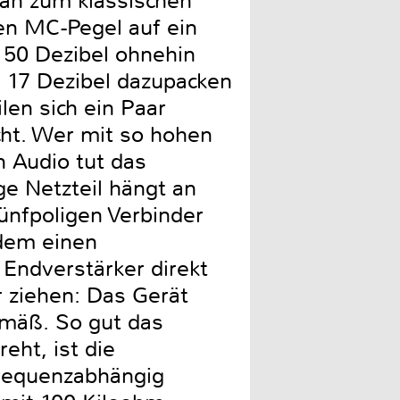
man zum klassischen
den MC-Pegel auf ein
t 50 Dezibel ohnehin
 17 Dezibel dazupacken
len sich ein Paar
ht. Wer mit so hohen
n Audio tut das
e Netzteil hängt an
fünfpoligen Verbinder
rdem einen
, Endverstärker direkt
 ziehen: Das Gerät
emäß. So gut das
eht, ist die
requenzabhängig