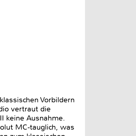
Die zweiteilige Phonovorst
klassischen Vorbildern
io vertraut die
KII keine Ausnahme.
solut MC-tauglich, was