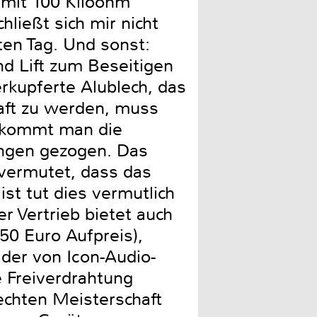
 mit 100 Kiloohm
ließt sich mir nicht
hten Tag. Und sonst:
nd Lift zum Beseitigen
kupferte Alublech, das
aft zu werden, muss
ekommt man die
ngen gezogen. Das
vermutet, dass das
st tut dies vermutlich
er Vertrieb bietet auch
50 Euro Aufpreis),
der von Icon-Audio-
 Freiverdrahtung
echten Meisterschaft