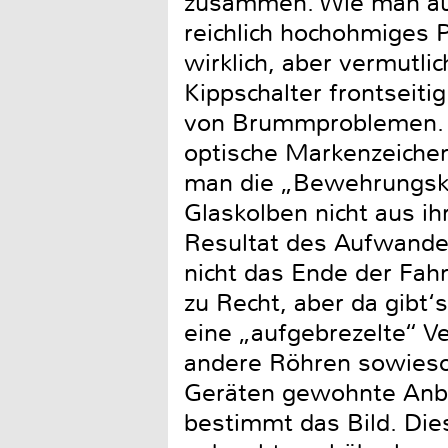
zusammen. Wie man auf
reichlich hochohmiges P
wirklich, aber vermutli
Kippschalter frontseiti
von Brummproblemen. O
optische Markenzeichen
man die „Bewehrungsk
Glaskolben nicht aus 
Resultat des Aufwande
nicht das Ende der Fah
zu Recht, aber da gibt‘s
eine „aufgebrezelte“ Ve
andere Röhren sowieso.
Geräten gewohnte Anbli
bestimmt das Bild. Dies