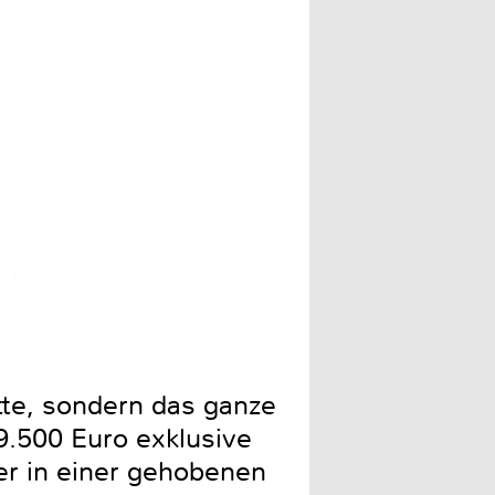
Eine beeindruckende Phala
atte, sondern das ganze
9.500 Euro exklusive
er in einer gehobenen