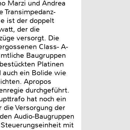
ano Marzi und Andrea
e Transimpedanz-
e ist der doppelt
att, der die
züge versorgt. Die
vergossenen Class- A-
ämtliche Baugruppen
bestückten Platinen
d auch ein Bolide wie
richten. Apropos
enregie durchgeführt.
pttrafo hat noch ein
ür die Versorgung der
n den Audio-Baugruppen
 Steuerungseinheit mit