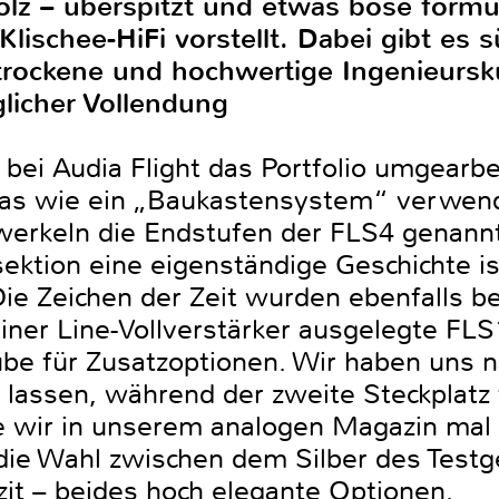
z – überspitzt und etwas böse formuli
Klischee-HiFi vorstellt. Dabei gibt es 
 trockene und hochwertige Ingenieursk
glicher Vollendung
bei Audia Flight das Portfolio umgearbe
as wie ein „Baukastensystem“ verwend
werkeln die Endstufen der FLS4 genann
ektion eine eigenständige Geschichte is
e Zeichen der Zeit wurden ebenfalls ber
iner Line-Vollverstärker ausgelegte FLS1
e für Zusatzoptionen. Wir haben uns na
 lassen, während der zweite Steckplatz 
ie wir in unserem analogen Magazin mal 
die Wahl zwischen dem Silber des Testg
zit – beides hoch elegante Optionen.