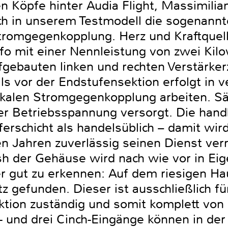
n Köpfe hinter Audia Flight, Massimili
ch in unserem Testmodell die sogenannt
Stromgegenkopplung. Herz und Kraftquell
o mit einer Nennleistung von zwei Kilow
gebauten linken und rechten Verstärker
ls vor der Endstufensektion erfolgt in 
lokalen Stromgegenkopplung arbeiten. S
er Betriebsspannung versorgt. Die hand
erschicht als handelsüblich – damit wir
en Jahren zuverlässig seinen Dienst ver
sh der Gehäuse wird nach wie vor in Eig
r gut zu erkennen: Auf dem riesigen Hau
atz gefunden. Dieser ist ausschließlich f
ktion zuständig und somit komplett vo
- und drei Cinch-Eingänge können in der