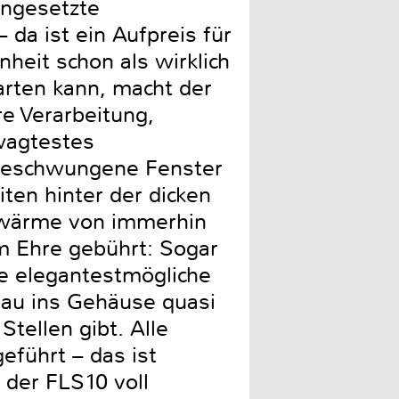
ingesetzte
 da ist ein Aufpreis für
nheit schon als wirklich
arten kann, macht der
e Verarbeitung,
ewagtestes
 geschwungene Fenster
iten hinter der dicken
Abwärme von immerhin
m Ehre gebührt: Sogar
ie elegantestmögliche
bau ins Gehäuse quasi
Stellen gibt. Alle
führt – das ist
t der FLS10 voll