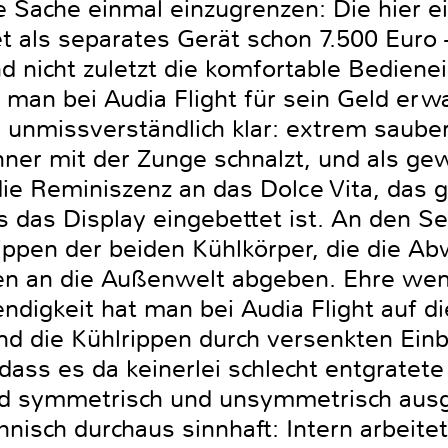
 Sache einmal einzugrenzen: Die hier e
 als separates Gerät schon 7.500 Euro –
d nicht zuletzt die komfortable Bedienei
 man bei Audia Flight für sein Geld erw
unmissverständlich klar: extrem sauber
enner mit der Zunge schnalzt, und als g
die Reminiszenz an das Dolce Vita, das
as das Display eingebettet ist. An den Se
 Rippen der beiden Kühlkörper, die die 
ren an die Außenwelt abgeben. Ehre we
ndigkeit hat man bei Audia Flight auf d
nd die Kühlrippen durch versenkten Ein
dass es da keinerlei schlecht entgratete 
d symmetrisch und unsymmetrisch ausge
hnisch durchaus sinnhaft: Intern arbeite