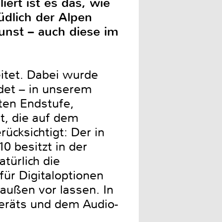
ert ist es das, wie
südlich der Alpen
unst – auch diese im
itet. Dabei wurde
et – in unserem
ten Endstufe,
t, die auf dem
ücksichtigt: Der in
0 besitzt in der
türlich die
für Digitaloptionen
außen vor lassen. In
eräts und dem Audio-