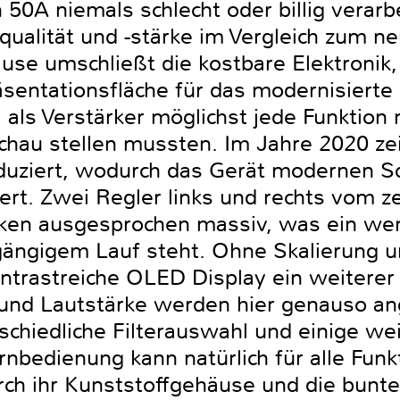
 50A niemals schlecht oder billig verarb
qualität und -stärke im Vergleich zum ne
use umschließt die kostbare Elektronik
räsentationsfläche für das modernisiert
, als Verstärker möglichst jede Funktion
chau stellen mussten. Im Jahre 2020 zei
duziert, wodurch das Gerät modernen S
rt. Zwei Regler links und rechts vom ze
irken ausgesprochen massiv, was ein we
tgängigem Lauf steht. Ohne Skalierung u
ontrastreiche OLED Display ein weiterer 
und Lautstärke werden hier genauso an
chiedliche Filterauswahl und einige wei
rnbedienung kann natürlich für alle Fun
urch ihr Kunststoffgehäuse und die bunt