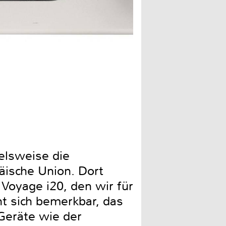
Die Fernbedienung möchte 
ielsweise die
äische Union. Dort
Voyage i20, den wir für
t sich bemerkbar, das
Geräte wie der