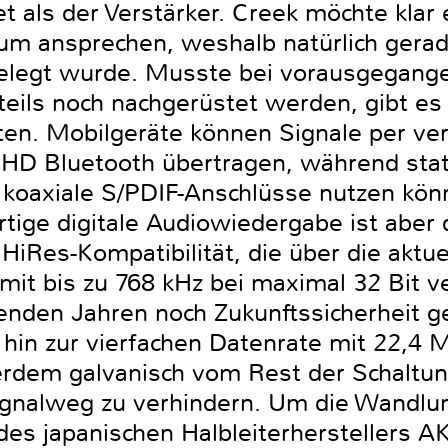
tet als der Verstärker. Creek möchte kla
um ansprechen, weshalb natürlich gerade
 gelegt wurde. Musste bei vorausgegang
eils noch nachgerüstet werden, gibt es h
en. Mobilgeräte können Signale per ver
HD Bluetooth übertragen, während stat
 koaxiale S/PDIF-Anschlüsse nutzen kön
rtige digitale Audiowiedergabe ist aber
HiRes-Kompatibilität, die über die aktu
it bis zu 768 kHz bei maximal 32 Bit v
den Jahren noch Zukunftssicherheit geb
hin zur vierfachen Datenrate mit 22,4 
rdem galvanisch vom Rest der Schaltung
ignalweg zu verhindern. Um die Wandlu
des japanischen Halbleiterherstellers 