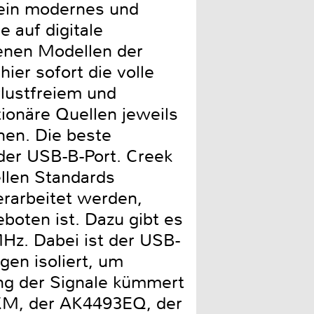
r ein modernes und
 auf digitale
enen Modellen der
ier sofort die volle
lustfreiem und
ionäre Quellen jeweils
nen. Die beste
 der USB-B-Port. Creek
ellen Standards
erarbeitet werden,
oten ist. Dazu gibt es
MHz. Dabei ist der USB-
en isoliert, um
ng der Signale kümmert
AKM, der AK4493EQ, der