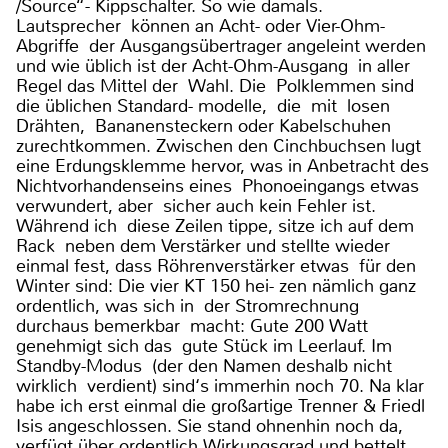
/Source“- Kippschalter. So wie damals.
Lautsprecher können an Acht- oder Vier-Ohm-
Abgriffe der Ausgangsübertrager angeleint werden
und wie üblich ist der Acht-Ohm-Ausgang in aller
Regel das Mittel der Wahl. Die Polklemmen sind
die üblichen Standard- modelle, die mit losen
Drähten, Bananensteckern oder Kabelschuhen
zurechtkommen. Zwischen den Cinchbuchsen lugt
eine Erdungsklemme hervor, was in Anbetracht des
Nichtvorhandenseins eines Phonoeingangs etwas
verwundert, aber sicher auch kein Fehler ist.
Während ich diese Zeilen tippe, sitze ich auf dem
Rack neben dem Verstärker und stellte wieder
einmal fest, dass Röhrenverstärker etwas für den
Winter sind: Die vier KT 150 hei- zen nämlich ganz
ordentlich, was sich in der Stromrechnung
durchaus bemerkbar macht: Gute 200 Watt
genehmigt sich das gute Stück im Leerlauf. Im
Standby-Modus (der den Namen deshalb nicht
wirklich verdient) sind‘s immerhin noch 70. Na klar
habe ich erst einmal die großartige Trenner & Friedl
Isis angeschlossen. Sie stand ohnenhin noch da,
verfügt über ordentlich Wirkungsgrad und bettelt