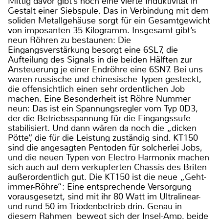
Mittig davor gibt’s noch eine vierte Induktivität in
Gestalt einer Siebspule. Das in Verbindung mit dem
soliden Metallgehäuse sorgt für ein Gesamtgewicht
von imposanten 35 Kilogramm. Insgesamt gibt’s
neun Röhren zu bestaunen: Die
Eingangsverstärkung besorgt eine 6SL7, die
Aufteilung des Signals in die beiden Hälften zur
Ansteuerung je einer Endröhre eine 6SN7. Bei uns
waren russische und chinesische Typen gesteckt,
die offensichtlich einen sehr ordentlichen Job
machen. Eine Besonderheit ist Röhre Nummer
neun: Das ist ein Spannungsregler vom Typ 0D3,
der die Betriebsspannung für die Eingangssufe
stabilisiert. Und dann wären da noch die „dicken
Pötte“, die für die Leistung zuständig sind. KT150
sind die angesagten Pentoden für solcherlei Jobs,
und die neuen Typen von Electro Harmonix machen
sich auch auf dem verkupferten Chassis des Briten
außerordentlich gut. Die KT150 ist die neue „Geht-
immer-Röhre“: Eine entsprechende Versorgung
vorausgesetzt, sind mit ihr 80 Watt im Ultralinear-
und rund 50 im Triodenbetrieb drin. Genau in
diesem Rahmen bewegt sich der Insel-Amp, beide