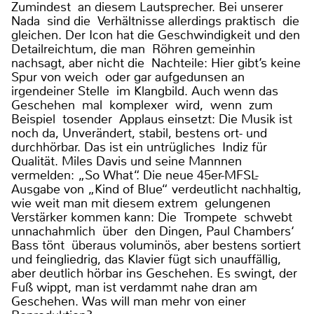
Zumindest an diesem Lautsprecher. Bei unserer
Nada sind die Verhältnisse allerdings praktisch die
gleichen. Der Icon hat die Geschwindigkeit und den
Detailreichtum, die man Röhren gemeinhin
nachsagt, aber nicht die Nachteile: Hier gibt’s keine
Spur von weich oder gar aufgedunsen an
irgendeiner Stelle im Klangbild. Auch wenn das
Geschehen mal komplexer wird, wenn zum
Beispiel tosender Applaus einsetzt: Die Musik ist
noch da, Unverändert, stabil, bestens ort- und
durchhörbar. Das ist ein untrügliches Indiz für
Qualität. Miles Davis und seine Mannnen
vermelden: „So What“. Die neue 45er-MFSL-
Ausgabe von „Kind of Blue“ verdeutlicht nachhaltig,
wie weit man mit diesem extrem gelungenen
Verstärker kommen kann: Die Trompete schwebt
unnachahmlich über den Dingen, Paul Chambers‘
Bass tönt überaus voluminös, aber bestens sortiert
und feingliedrig, das Klavier fügt sich unauffällig,
aber deutlich hörbar ins Geschehen. Es swingt, der
Fuß wippt, man ist verdammt nahe dran am
Geschehen. Was will man mehr von einer