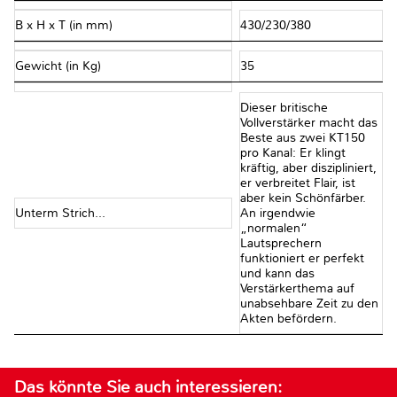
B x H x T (in mm)
430/230/380
Gewicht (in Kg)
35
Dieser britische
Vollverstärker macht das
Beste aus zwei KT150
pro Kanal: Er klingt
kräftig, aber diszipliniert,
er verbreitet Flair, ist
aber kein Schönfärber.
Unterm Strich...
An irgendwie
„normalen“
Lautsprechern
funktioniert er perfekt
und kann das
Verstärkerthema auf
unabsehbare Zeit zu den
Akten befördern.
Das könnte Sie auch interessieren: