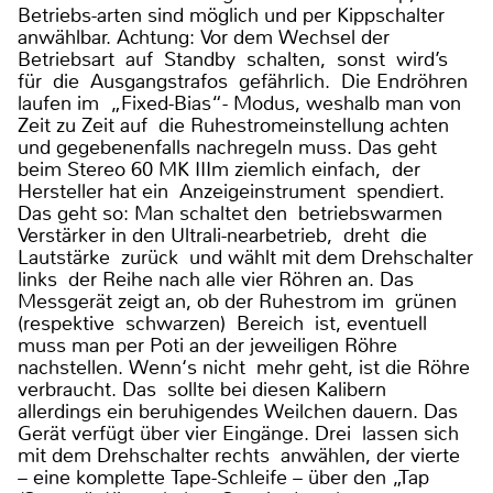
Betriebs-arten sind möglich und per Kippschalter
anwählbar. Achtung: Vor dem Wechsel der
Betriebsart auf Standby schalten, sonst wird’s
für die Ausgangstrafos gefährlich. Die Endröhren
laufen im „Fixed-Bias“- Modus, weshalb man von
Zeit zu Zeit auf die Ruhestromeinstellung achten
und gegebenenfalls nachregeln muss. Das geht
beim Stereo 60 MK IIIm ziemlich einfach, der
Hersteller hat ein Anzeigeinstrument spendiert.
Das geht so: Man schaltet den betriebswarmen
Verstärker in den Ultrali-nearbetrieb, dreht die
Lautstärke zurück und wählt mit dem Drehschalter
links der Reihe nach alle vier Röhren an. Das
Messgerät zeigt an, ob der Ruhestrom im grünen
(respektive schwarzen) Bereich ist, eventuell
muss man per Poti an der jeweiligen Röhre
nachstellen. Wenn‘s nicht mehr geht, ist die Röhre
verbraucht. Das sollte bei diesen Kalibern
allerdings ein beruhigendes Weilchen dauern. Das
Gerät verfügt über vier Eingänge. Drei lassen sich
mit dem Drehschalter rechts anwählen, der vierte
– eine komplette Tape-Schleife – über den „Tap