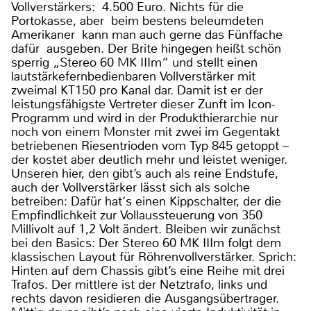
Vollverstärkers: 4.500 Euro. Nichts für die
Portokasse, aber beim bestens beleumdeten
Amerikaner kann man auch gerne das Fünffache
dafür ausgeben. Der Brite hingegen heißt schön
sperrig „Stereo 60 MK IIIm“ und stellt einen
lautstärkefernbedienbaren Vollverstärker mit
zweimal KT150 pro Kanal dar. Damit ist er der
leistungsfähigste Vertreter dieser Zunft im Icon-
Programm und wird in der Produkthierarchie nur
noch von einem Monster mit zwei im Gegentakt
betriebenen Riesentrioden vom Typ 845 getoppt –
der kostet aber deutlich mehr und leistet weniger.
Unseren hier, den gibt’s auch als reine Endstufe,
auch der Vollverstärker lässt sich als solche
betreiben: Dafür hat‘s einen Kippschalter, der die
Empfindlichkeit zur Vollaussteuerung von 350
Millivolt auf 1,2 Volt ändert. Bleiben wir zunächst
bei den Basics: Der Stereo 60 MK IIIm folgt dem
klassischen Layout für Röhrenvollverstärker. Sprich:
Hinten auf dem Chassis gibt’s eine Reihe mit drei
Trafos. Der mittlere ist der Netztrafo, links und
rechts davon residieren die Ausgangsübertrager.