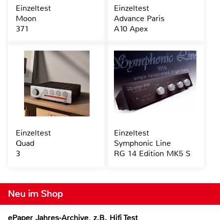
Einzeltest
Einzeltest
Moon
Advance Paris
371
A10 Apex
Einzeltest
Einzeltest
Quad
Symphonic Line
3
RG 14 Edition MK5 S
Neu im Shop
ePaper Jahres-Archive, z.B. Hifi Test