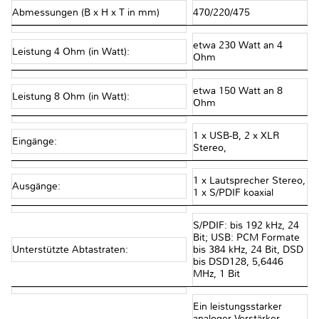
Abmessungen (B x H x T in mm)
470/220/475
etwa 230 Watt an 4
Leistung 4 Ohm (in Watt):
Ohm
etwa 150 Watt an 8
Leistung 8 Ohm (in Watt):
Ohm
1 x USB-B, 2 x XLR
Eingänge:
Stereo,
1 x Lautsprecher Stereo,
Ausgänge:
1 x S/PDIF koaxial
S/PDIF: bis 192 kHz, 24
Bit; USB: PCM Formate
Unterstützte Abtastraten:
bis 384 kHz, 24 Bit, DSD
bis DSD128, 5,6446
MHz, 1 Bit
Ein leistungsstarker
analoger Verstärker,