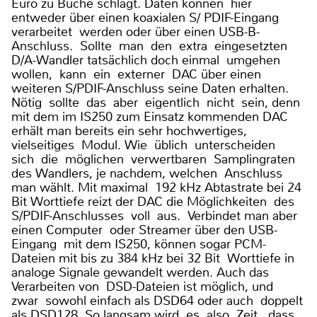
Euro zu Buche schlägt. Daten können hier
entweder über einen koaxialen S/ PDIF-Eingang
verarbeitet werden oder über einen USB-B-
Anschluss. Sollte man den extra eingesetzten
D/A-Wandler tatsächlich doch einmal umgehen
wollen, kann ein externer DAC über einen
weiteren S/PDIF-Anschluss seine Daten erhalten.
Nötig sollte das aber eigentlich nicht sein, denn
mit dem im IS250 zum Einsatz kommenden DAC
erhält man bereits ein sehr hochwertiges,
vielseitiges Modul. Wie üblich unterscheiden
sich die möglichen verwertbaren Samplingraten
des Wandlers, je nachdem, welchen Anschluss
man wählt. Mit maximal 192 kHz Abtastrate bei 24
Bit Worttiefe reizt der DAC die Möglichkeiten des
S/PDIF-Anschlusses voll aus. Verbindet man aber
einen Computer oder Streamer über den USB-
Eingang mit dem IS250, können sogar PCM-
Dateien mit bis zu 384 kHz bei 32 Bit Worttiefe in
analoge Signale gewandelt werden. Auch das
Verarbeiten von DSD-Dateien ist möglich, und
zwar sowohl einfach als DSD64 oder auch doppelt
als DSD128. So langsam wird es also Zeit, dass