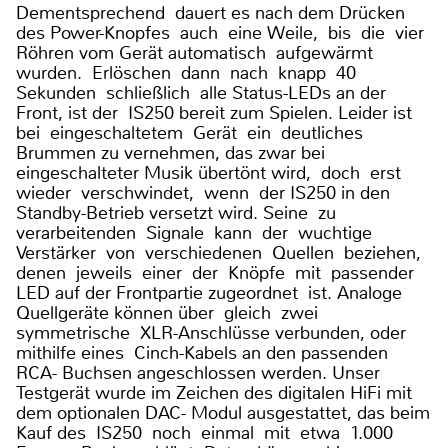
Dementsprechend dauert es nach dem Drücken
des Power-Knopfes auch eine Weile, bis die vier
Röhren vom Gerät automatisch aufgewärmt
wurden. Erlöschen dann nach knapp 40
Sekunden schließlich alle Status-LEDs an der
Front, ist der IS250 bereit zum Spielen. Leider ist
bei eingeschaltetem Gerät ein deutliches
Brummen zu vernehmen, das zwar bei
eingeschalteter Musik übertönt wird, doch erst
wieder verschwindet, wenn der IS250 in den
Standby-Betrieb versetzt wird. Seine zu
verarbeitenden Signale kann der wuchtige
Verstärker von verschiedenen Quellen beziehen,
denen jeweils einer der Knöpfe mit passender
LED auf der Frontpartie zugeordnet ist. Analoge
Quellgeräte können über gleich zwei
symmetrische XLR-Anschlüsse verbunden, oder
mithilfe eines Cinch-Kabels an den passenden
RCA- Buchsen angeschlossen werden. Unser
Testgerät wurde im Zeichen des digitalen HiFi mit
dem optionalen DAC- Modul ausgestattet, das beim
Kauf des IS250 noch einmal mit etwa 1.000