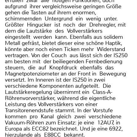
erfüllen zwar alle nötigen Funktionen, doch
aufgrund ihrer vergleichsweise geringen Größe
gehen die Tasten auf ihrem enormen,
schimmernden Untergrund ein wenig unter.
Größter Hingucker ist noch der Drehregler, mit
dem die Lautstärke des Vollverstärkers
eingestellt werden kann. Ebenfalls aus solidem
Metall gefräst, bietet dieser eine schöne Haptik,
könnte aber noch einen Ticken mehr Widerstand
vertragen. Von der Couch aus lässt sich der IS250
am besten mit der beiliegenden Fernbedienung
steuern, die auf Knopfdruck ebenfalls das
Magnetpotenziometer an der Front in Bewegung
versetzt. Im Inneren ist der IS250 in zwei
verschiedene Komponenten aufgeteilt. Die
Lautstärkeregelung übernimmt ein Class-A-
Röhrenvorverstärker, während die eigentliche
Leistung des Vollverstärkers von einer
Transitorenendstufe stammt. In der Vorstufe
kommen pro Kanal gleich zwei verschiedene
Vakuum-Röhren zum Einsatz: je eine 12AU7, in
Europa als ECC82 bezeichnet. Und je eine 6922,
hierzulande als E88CC bekannt.