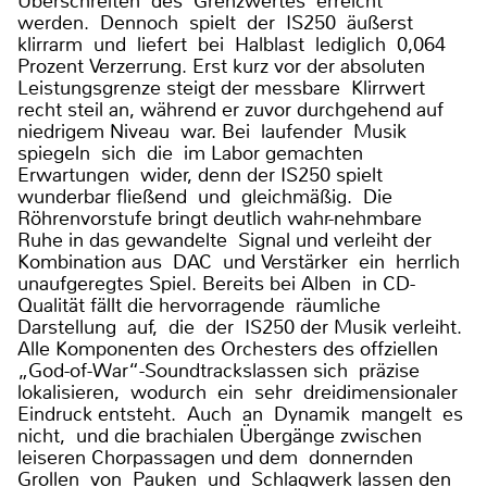
Überschreiten des Grenzwertes erreicht
werden. Dennoch spielt der IS250 äußerst
klirrarm und liefert bei Halblast lediglich 0,064
Prozent Verzerrung. Erst kurz vor der absoluten
Leistungsgrenze steigt der messbare Klirrwert
recht steil an, während er zuvor durchgehend auf
niedrigem Niveau war. Bei laufender Musik
spiegeln sich die im Labor gemachten
Erwartungen wider, denn der IS250 spielt
wunderbar fließend und gleichmäßig. Die
Röhrenvorstufe bringt deutlich wahr-nehmbare
Ruhe in das gewandelte Signal und verleiht der
Kombination aus DAC und Verstärker ein herrlich
unaufgeregtes Spiel. Bereits bei Alben in CD-
Qualität fällt die hervorragende räumliche
Darstellung auf, die der IS250 der Musik verleiht.
Alle Komponenten des Orchesters des offziellen
„God-of-War“-Soundtrackslassen sich präzise
lokalisieren, wodurch ein sehr dreidimensionaler
Eindruck entsteht. Auch an Dynamik mangelt es
nicht, und die brachialen Übergänge zwischen
leiseren Chorpassagen und dem donnernden
Grollen von Pauken und Schlagwerk lassen den