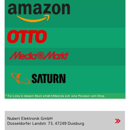
* Für Links in diesem Block erhält hifitest.de evtl. eine Provision vom Shop
Nubert Elektronik GmbH
Düsseldorfer Landstr. 73,
47249 Duisburg