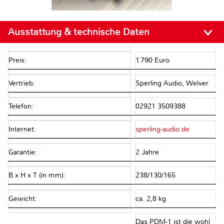
Ausstattung & technische Daten
Preis:
1.790 Euro
Vertrieb:
Sperling Audio, Welver
Telefon:
02921 3509388
Internet:
sperling-audio.de
Garantie:
2 Jahre
B x H x T (in mm):
238/130/165
Gewicht:
ca. 2,8 kg
Das PDM-1 ist die wohl