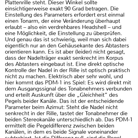
Plattenrille steht. Dieser Winkel sollte
einsichtigerweise exakt 90 Grad betragen. Die
Einstellung des Parameters erfordert erst einmal
einen Tonarm, der eine Veränderung überhaupt
erlaubt – also ein verdrehbares Headshell – und
eine Möglichkeit, die Einstellung zu überprüfen.
Und genau das ist schwierig, weil man sich dabei
eigentlich nur an den Gehäusekante des Abtasters
orientieren kann. Es ist aber (leider) nicht gesagt,
dass der Nadelträger exakt senkrecht im Korpus
des Abtasters eingebaut ist. Eine direkt optische
Kontrolle der Nadel in der Rille ist optisch praktisch
nicht zu machen. Elektrisch aber sehr wohl, und
hier kommt das PDM-1 ins Spiel: Es wird direkt mit
dem Ausgangssignal des Tonabnehmers verbunden
und erteilt Auskunft über die „Gleichheit“ des
Pegels beider Kanäle. Das ist der entscheidende
Parameter beim Azimut: Steht die Nadel nicht
senkrecht in der Rille, tastet der Tonabnehmer die
beiden Stereokanäle unterschiedlich ab. Das PDM-1
ermittelt die Pegeldifferenz zwischen beiden
Kanälen, in dem es beide Signale voneinander
subtrahiert. Ist die Differenz null, sind die Pegel