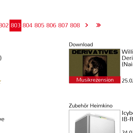
802
803
804
805
806
807
808
Download
Wil
)
Deri
(Na
Musikrezension
25.0
Zubehör Heimkino
Icyb
ve
IB-
24.0