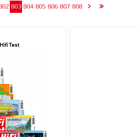
802
803
804
805
806
807
808
ifi Test