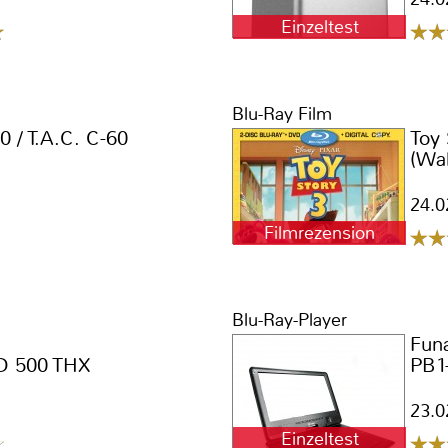
Einzeltest
Blu-Ray Film
0 / T.A.C. C-60
Toy 
(Wal
24.0
Filmrezension
Blu-Ray-Player
Fun
D 500 THX
PB1
23.0
Einzeltest