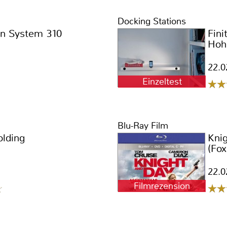
Docking Stations
en System 310
Fini
Hohr
22.0
Einzeltest
Blu-Ray Film
olding
Kni
(Fox
22.0
Filmrezension