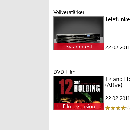
Vollverstärker
Telefunk
Systemtest
22.02.2011
DVD Film
12 and H
(Al!ve)
22.02.2011
Filmrezension