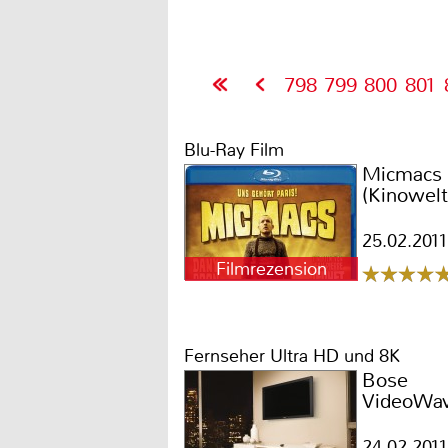
798
799
800
801
Blu-Ray Film
Micmacs
(Kinowelt
25.02.2011
Filmrezension
Fernseher Ultra HD und 8K
Bose
VideoWa
24.02.2011