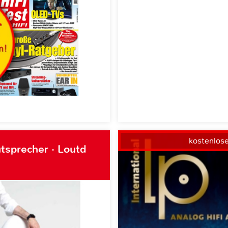
kostenlos
tsprecher · Loutd