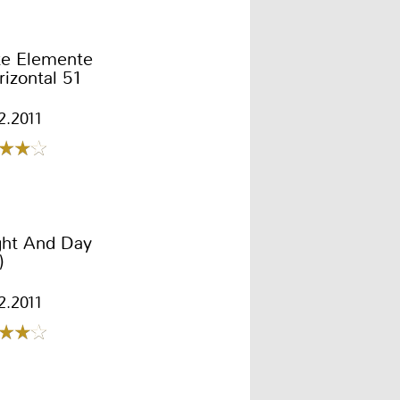
te Elemente
izontal 51
2.2011
ght And Day
)
2.2011