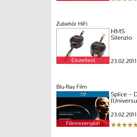
Zubehör HiFi
HMS
Silenzio
Einzeltest
23.02.2011
Blu-Ray Film
Splice –
(Univers
23.02.2011
Filmrezension