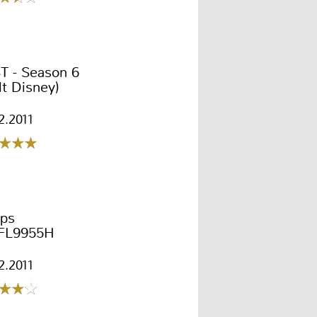
T - Season 6
t Disney)
2.2011
ips
FL9955H
2.2011