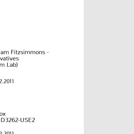
liam Fitzsimmons -
vatives
im Lab)
2.2011
ox
RD3262-USE2
2.2011