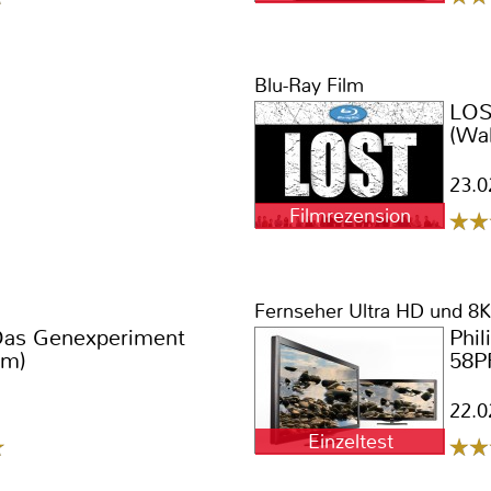
Blu-Ray Film
LOS
(Wal
23.0
Filmrezension
Fernseher Ultra HD und 8K
 Das Genexperiment
Phil
um)
58P
22.0
Einzeltest