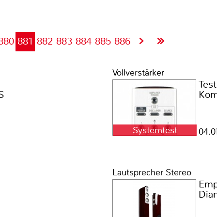
880
881
882
883
884
885
886
Vollverstärker
Test
S
Kom
Systemtest
04.0
Lautsprecher Stereo
Emp
Dia