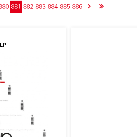
880
881
882
883
884
885
886
 LP