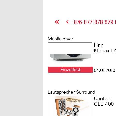
876
877
878
879
Musikserver
Linn
Klimax D
Einzeltest
04.01.2010
Lautsprecher Surround
Canton
GLE 400