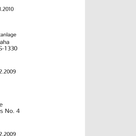
1.2010
tanlage
aha
-1330
2.2009
e
s No. 4
2.2009