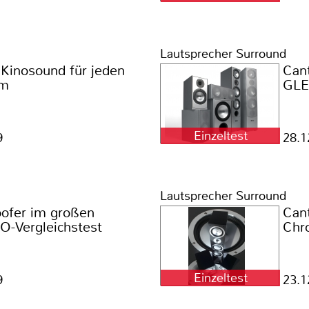
Lautsprecher Surround
 Kinosound für jeden
Can
um
GLE 
Einzeltest
9
28.1
Lautsprecher Surround
ofer im großen
Can
-Vergleichstest
Chr
Einzeltest
9
23.1