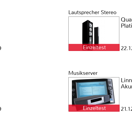
Lautsprecher Stereo
Qua
Pla
Einzeltest
9
22.1
Musikserver
Linn
Aku
Einzeltest
9
21.1