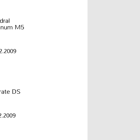
dral
tinum M5
2.2009
rate DS
2.2009