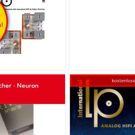
kostenlos
cher · Neuron