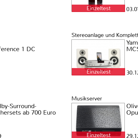
Einzeltest
03.0
Stereoanlage und Komplet
Yam
ference 1 DC
MCS
Einzeltest
30.1
Musikserver
lby-Surround-
Oliv
hersets ab 700 Euro
Opu
Einzeltest
9
29.1