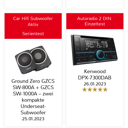
Car Hifi Subwoofer
Autoradio 2 DIN,
Einzeltest
Aktiv
Moniceiver, Naviceiver,
Bluetooth
Serientest
Kenwood
DPX-7300DAB
Ground Zero GZCS
26.01.2023
SW-800A + GZCS
SW-1000A – zwei
kompakte
Underseat-
Subwoofer
25.01.2023