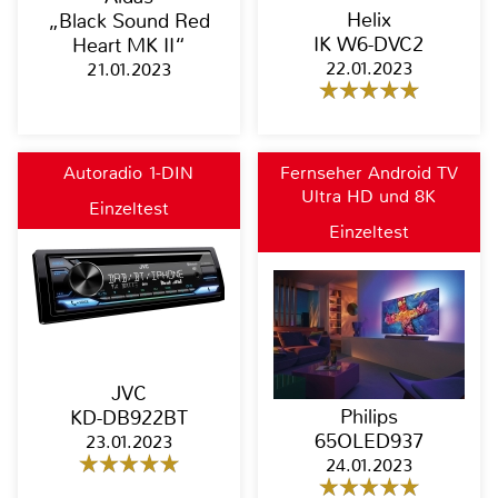
Helix
„Black Sound Red
IK W6-DVC2
Heart MK II“
22.01.2023
21.01.2023
Autoradio 1-DIN
Fernseher Android TV
Ultra HD und 8K
Einzeltest
Einzeltest
JVC
Philips
KD-DB922BT
65OLED937
23.01.2023
24.01.2023