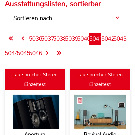
Ausstattungslisten, sortierbar
Sortieren nach
5036
5037
5038
5039
5040
5041
5042
5043
5044
5045
5046
Lautsprecher Stereo
Lautsprecher Stereo
Einzeltest
Einzeltest
Apertura
Revival Audio