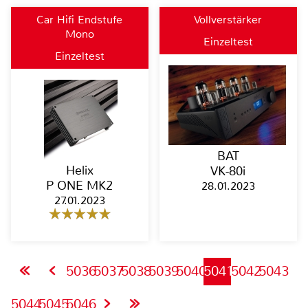
Car Hifi Endstufe
Vollverstärker
Mono
Einzeltest
Einzeltest
BAT
Helix
VK-80i
P ONE MK2
28.01.2023
27.01.2023
5036
5037
5038
5039
5040
5041
5042
5043
5044
5045
5046