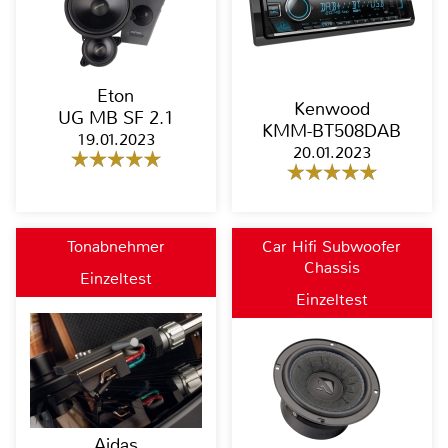
Eton
Kenwood
UG MB SF 2.1
KMM-BT508DAB
19.01.2023
20.01.2023
Tonabnehmer
Car Hifi Subwoofer
Chassis
Einzeltest
Einzeltest
Aidas