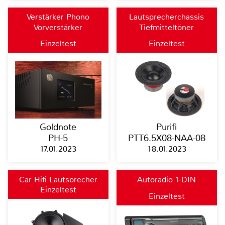
Verstärker Phono
Lautsprecherchassis
Vorverstärker
Tiefmitteltöner
Einzeltest
Einzeltest
Goldnote
Purifi
PH-5
PTT6.5X08-NAA-08
17.01.2023
18.01.2023
Car Hifi Lautsprecher
Autoradio 1-DIN
Einzeltest
fahrzeugspezifisch
Einzeltest