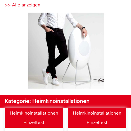
>> Alle anzeigen
Kategorie: Heimkinoinstallationen
Heimkinoinstallationen
Heimkinoinstallationen
Einzeltest
Einzeltest