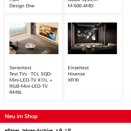
Design One
M-500.4MD
Serientest
Einzeltest
Test TVs · TCL SQD-
Hisense
Mini-LED-TV X11L +
XR10
RGB-Mini-LED-TV
RM9L
Neu im Shop
ePaper Jahres-Archive, z.B. LP