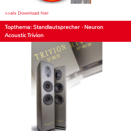
>>als Download hier
Topthema: Standlautsprecher · Neuron
Acoustic Trivion