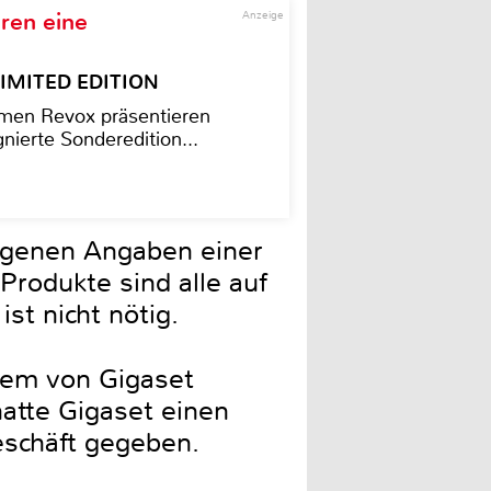
ren eine
Anzeige
– LIMITED EDITION
men Revox präsentieren
nierte Sonderedition...
eigenen Angaben einer
rodukte sind alle auf
st nicht nötig.
tem von Gigaset
atte Gigaset einen
geschäft gegeben.