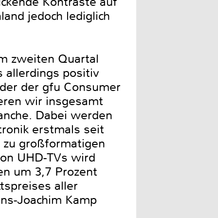
uckende Kontraste auf
and jedoch lediglich
im zweiten Quartal
allerdings positiv
ender der gfu Consumer
eren wir insgesamt
ranche. Dabei werden
ronik erstmals seit
d zu großformatigen
 von UHD-TVs wird
en um 3,7 Prozent
spreises aller
Hans-Joachim Kamp