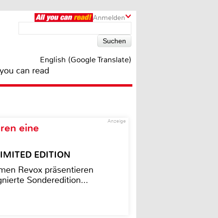
Anmelden
English (Google Translate)
 you can read
Anzeige
ren eine
– LIMITED EDITION
men Revox präsentieren
nierte Sonderedition...