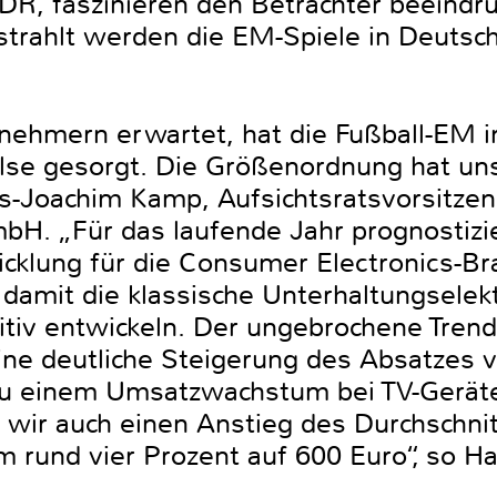
R, faszinieren den Betrachter beeindr
trahlt werden die EM-Spiele in Deutschl
nehmern erwartet, hat die Fußball-EM 
lse gesorgt. Die Größenordnung hat uns 
ans-Joachim Kamp, Aufsichtsratsvorsitz
H. „Für das laufende Jahr prognostizi
icklung für die Consumer Electronics-B
 damit die klassische Unterhaltungselekt
itiv entwickeln. Der ungebrochene Tren
ine deutliche Steigerung des Absatzes
zu einem Umsatzwachstum bei TV-Gerät
wir auch einen Anstieg des Durchschnitt
m rund vier Prozent auf 600 Euro“, so 