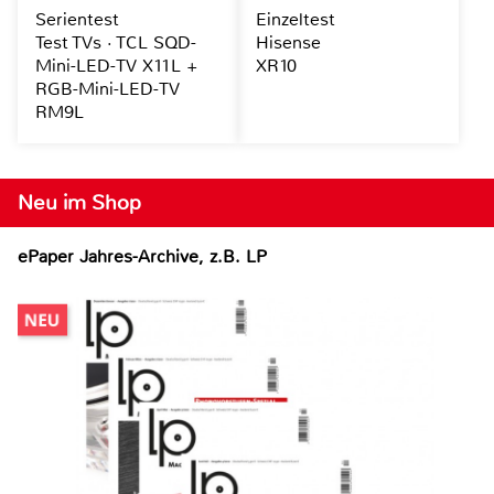
Serientest
Einzeltest
Test TVs · TCL SQD-
Hisense
Mini-LED-TV X11L +
XR10
RGB-Mini-LED-TV
RM9L
Neu im Shop
ePaper Jahres-Archive, z.B. LP